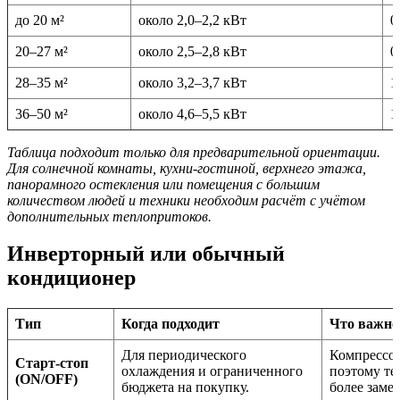
до 20 м²
около 2,0–2,2 кВт
0
20–27 м²
около 2,5–2,8 кВт
0
28–35 м²
около 3,2–3,7 кВт
1
36–50 м²
около 4,6–5,5 кВт
1
Таблица подходит только для предварительной ориентации.
Для солнечной комнаты, кухни-гостиной, верхнего этажа,
панорамного остекления или помещения с большим
количеством людей и техники необходим расчёт с учётом
дополнительных теплопритоков.
Инверторный или обычный
кондиционер
Тип
Когда подходит
Что важно
Для периодического
Компрессор
Старт-стоп
охлаждения и ограниченного
поэтому те
(ON/OFF)
бюджета на покупку.
более заме