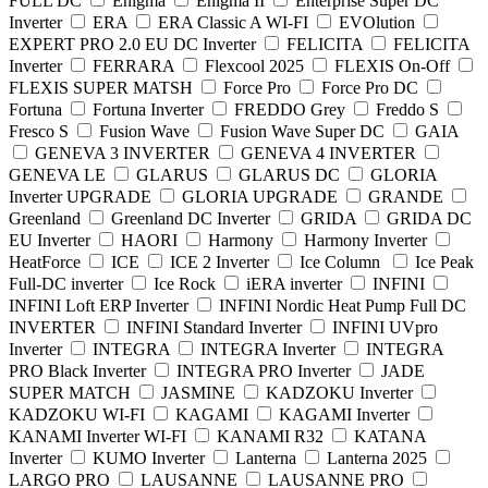
FULL DC
Enigma
Enigma II
Enterprise Super DC
Inverter
ERA
ERA Classic A WI-FI
EVOlution
EXPERT PRO 2.0 EU DC Inverter
FELICITA
FELICITA
Inverter
FERRARA
Flexcool 2025
FLEXIS On-Off
FLEXIS SUPER MATSH
Force Pro
Force Pro DC
Fortuna
Fortuna Inverter
FREDDO Grey
Freddo S
Fresco S
Fusion Wave
Fusion Wave Super DC
GAIA
GENEVA 3 INVERTER
GENEVA 4 INVERTER
GENEVA LE
GLARUS
GLARUS DC
GLORIA
Inverter UPGRADE
GLORIA UPGRADE
GRANDE
Greenland
Greenland DС Inverter
GRIDA
GRIDA DC
EU Inverter
HAORI
Harmony
Harmony Inverter
HeatForce
ICE
ICE 2 Inverter
Ice Column
Ice Peak
Full-DC inverter
Ice Rock
iERA inverter
INFINI
INFINI Loft ERP Inverter
INFINI Nordic Heat Pump Full DC
INVERTER
INFINI Standard Inverter
INFINI UVpro
Inverter
INTEGRA
INTEGRA Inverter
INTEGRA
PRO Black Inverter
INTEGRA PRO Inverter
JADE
SUPER MATCH
JASMINE
KADZOKU Inverter
KADZOKU WI-FI
KAGAMI
KAGAMI Inverter
KANAMI Inverter WI-FI
KANAMI R32
KATANA
Inverter
KUMO Inverter
Lanterna
Lanterna 2025
LARGO PRO
LAUSANNE
LAUSANNE PRO