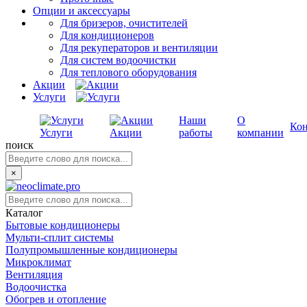
Опции и аксессуары
Для бризеров, очистителей
Для кондиционеров
Для рекуператоров и вентиляции
Для систем водоочистки
Для теплового оборудования
Акции
Услуги
Наши
О
Ко
Услуги
Акции
работы
компании
поиск
×
Каталог
Бытовые кондиционеры
Мульти-сплит системы
Полупромышленные кондиционеры
Микроклимат
Вентиляция
Водоочистка
Обогрев и отопление