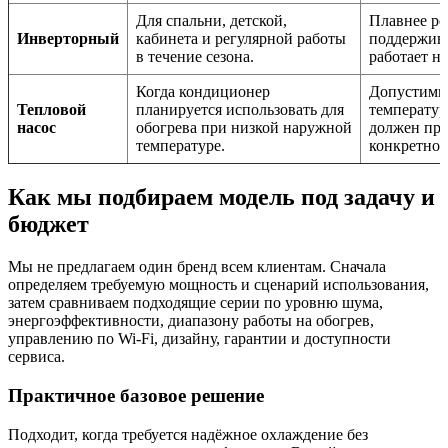
Для спальни, детской,
Плавнее ре
Инверторный
кабинета и регулярной работы
поддержива
в течение сезона.
работает на
Когда кондиционер
Допустимы
Тепловой
планируется использовать для
температур
насос
обогрева при низкой наружной
должен про
температуре.
конкретной
Как мы подбираем модель под задачу и
бюджет
Мы не предлагаем один бренд всем клиентам. Сначала
определяем требуемую мощность и сценарий использования,
затем сравниваем подходящие серии по уровню шума,
энергоэффективности, диапазону работы на обогрев,
управлению по Wi‑Fi, дизайну, гарантии и доступности
сервиса.
Практичное базовое решение
Подходит, когда требуется надёжное охлаждение без