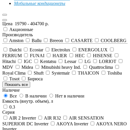
Мобильные кондиционеры
Цена
19790
-
404700
р.
Акционные
Производитель
Amston
Ballu
Breeon
CASARTE
COOLBERG
Daichi
Ecostar
Electrolux
ENERGOLUX
FERRUM
FUNAI
HAIER
HEC
HISENSE
Hitachi
IGC
Kentatsu
Lessar
LG
LORIOT
MDV
Midea
Mitsubishi heavy Ind.
Quattroclima
Royal Clima
Shuft
Systemair
THAICON
Toshiba
Tosot
Бирюса
Показать все
Наличие
Все
В наличии
Нет в наличии
Емкость (внутр. объем), л
0.3
Серия
AIR 2 Inverter
AIR R32
AIR SENSATION
SUPERIOR DC Inverter
AKOYA Inverter
AKOYA NERO
Inverter