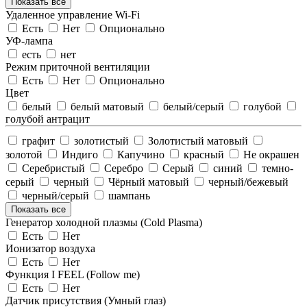
Показать все
Удаленное управление Wi-Fi
Есть
Нет
Опционально
УФ-лампа
есть
нет
Режим приточной вентиляции
Есть
Нет
Опционально
Цвет
белый
белый матовый
белый/серый
голубой
голубой антрацит
графит
золотистый
Золотистый матовый
золотой
Индиго
Капучино
красный
Не окрашен
Серебристый
Серебро
Серый
синий
темно-
серый
черный
Чёрный матовый
черный/бежевый
черный/серый
шампань
Показать все
Генератор холодной плазмы (Cold Plasma)
Есть
Нет
Ионизатор воздуха
Есть
Нет
Функция I FEEL (Follow me)
Есть
Нет
Датчик присутствия (Умный глаз)