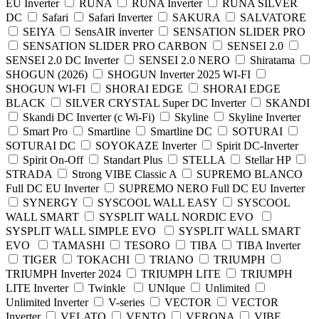
EU Inverter
RUNA
RUNA Inverter
RUNA SILVER
DC
Safari
Safari Inverter
SAKURA
SALVATORE
SEIYA
SensAIR inverter
SENSATION SLIDER PRO
SENSATION SLIDER PRO CARBON
SENSEI 2.0
SENSEI 2.0 DC Inverter
SENSEI 2.0 NERO
Shiratama
SHOGUN (2026)
SHOGUN Inverter 2025 WI-FI
SHOGUN WI-FI
SHORAI EDGE
SHORAI EDGE
BLACK
SILVER CRYSTAL Super DC Inverter
SKANDI
Skandi DC Inverter (c Wi-Fi)
Skyline
Skyline Inverter
Smart Pro
Smartline
Smartline DC
SOTURAI
SOTURAI DC
SOYOKAZE Inverter
Spirit DC-Inverter
Spirit On-Off
Standart Plus
STELLA
Stellar HP
STRADA
Strong VIBE Classic A
SUPREMO BLANCO
Full DC EU Inverter
SUPREMO NERO Full DC EU Inverter
SYNERGY
SYSCOOL WALL EASY
SYSCOOL
WALL SMART
SYSPLIT WALL NORDIC EVO
SYSPLIT WALL SIMPLE EVO
SYSPLIT WALL SMART
EVO
TAMASHI
TESORO
TIBA
TIBA Inverter
TIGER
TOKACHI
TRIANO
TRIUMPH
TRIUMPH Inverter 2024
TRIUMPH LITE
TRIUMPH
LITE Inverter
Twinkle
UNIque
Unlimited
Unlimited Inverter
V-series
VECTOR
VECTOR
Inverter
VELATO
VENTO
VERONA
VIBE