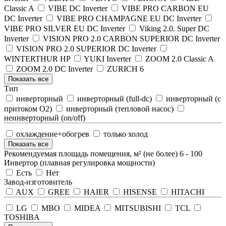
Classic A
VIBE DC Inverter
VIBE PRO CARBON EU
DC Inverter
VIBE PRO CHAMPAGNE EU DC Inverter
VIBE PRO SILVER EU DC Inverter
Viking 2.0. Super DC
Inverter
VISION PRO 2.0 CARBON SUPERIOR DC Inverter
VISION PRO 2.0 SUPERIOR DC Inverter
WINTERTHUR HP
YUKI Inverter
ZOOM 2.0 Classic A
ZOOM 2.0 DC Inverter
ZURICH 6
Показать все
Тип
инверторный
инверторный (full-dc)
инверторный (с
притоком О2)
инверторный (тепловой насос)
неинверторный (on/off)
охлаждение+обогрев
только холод
Показать все
Рекомендуемая площадь помещения, м² (не более)
6
-
100
Инвертор (плавная регулировка мощности)
Есть
Нет
Завод-изготовитель
AUX
GREE
HAIER
HISENSE
HITACHI
LG
MBO
MIDEA
MITSUBISHI
TCL
TOSHIBA