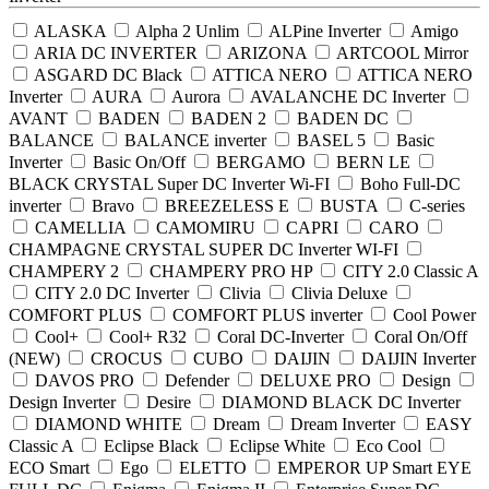
ALASKA
Alpha 2 Unlim
ALPine Inverter
Amigo
ARIA DC INVERTER
ARIZONA
ARTCOOL Mirror
ASGARD DC Black
ATTICA NERO
ATTICA NERO
Inverter
AURA
Aurora
AVALANCHE DC Inverter
AVANT
BADEN
BADEN 2
BADEN DC
BALANCE
BALANCE inverter
BASEL 5
Basic
Inverter
Basic On/Off
BERGAMO
BERN LE
BLACK CRYSTAL Super DC Inverter Wi-FI
Boho Full-DC
inverter
Bravo
BREEZELESS E
BUSTА
C-series
CAMELLIA
CAMOMIRU
CAPRI
CARO
CHAMPAGNE CRYSTAL SUPER DC Inverter WI-FI
CHAMPERY 2
CHAMPERY PRO HP
CITY 2.0 Classic A
CITY 2.0 DC Inverter
Clivia
Clivia Deluxe
COMFORT PLUS
COMFORT PLUS inverter
Cool Power
Cool+
Cool+ R32
Coral DC-Inverter
Coral On/Off
(NEW)
CROCUS
CUBO
DAIJIN
DAIJIN Inverter
DAVOS PRO
Defender
DELUXE PRO
Design
Design Inverter
Desire
DIAMOND BLACK DC Inverter
DIAMOND WHITE
Dream
Dream Inverter
EASY
Classic A
Eclipse Black
Eclipse White
Eco Cool
ECO Smart
Ego
ELETTO
EMPEROR UP Smart EYE