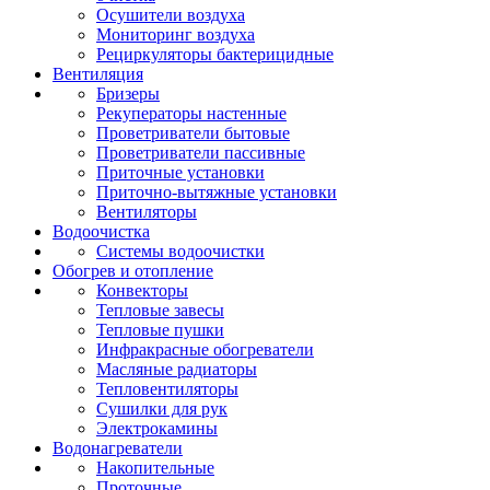
Осушители воздуха
Мониторинг воздуха
Рециркуляторы бактерицидные
Вентиляция
Бризеры
Рекуператоры настенные
Проветриватели бытовые
Проветриватели пассивные
Приточные установки
Приточно-вытяжные установки
Вентиляторы
Водоочистка
Системы водоочистки
Обогрев и отопление
Конвекторы
Тепловые завесы
Тепловые пушки
Инфракрасные обогреватели
Масляные радиаторы
Тепловентиляторы
Сушилки для рук
Электрокамины
Водонагреватели
Накопительные
Проточные