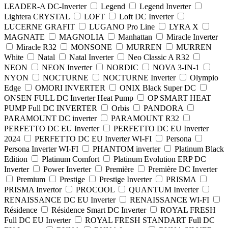
LEADER-A DC-Inverter
Legend
Legend Inverter
Lightera CRYSTAL
LOFT
Loft DC Inverter
LUCERNE GRAFIT
LUGANO Pro Line
LYRA X
MAGNATE
MAGNOLIA
Manhattan
Miracle Inverter
Miracle R32
MONSONE
MURREN
MURREN
White
Natal
Natal Inverter
Neo Classic A R32
NEON
NEON Inverter
NORDIC
NOVA 3-IN-1
NYON
NОCTURNE
NОCTURNE Inverter
Olympio
Edge
OMORI INVERTER
ONIX Black Super DC
ONSEN FULL DC Inverter Heat Pump
OP SMART HEAT
PUMP Full DC INVERTER
Orbis
PANDORA
PARAMOUNT DC inverter
PARAMOUNT R32
PERFETTO DC EU Inverter
PERFETTO DC EU Inverter
2024
PERFETTO DC EU Inverter WI-FI
Persona
Persona Inverter WI-FI
PHANTOM inverter
Platinum Black
Edition
Platinum Comfort
Platinum Evolution ERP DC
Inverter
Power Inverter
Première
Première DC Inverter
Premium
Prestige
Prestige Inverter
PRISMA
PRISMA Invertor
PROCOOL
QUANTUM Inverter
RENAISSANCE DC EU Inverter
RENAISSANCE WI-FI
Résidence
Résidence Smart DC Inverter
ROYAL FRESH
Full DC EU Inverter
ROYAL FRESH STANDART Full DC