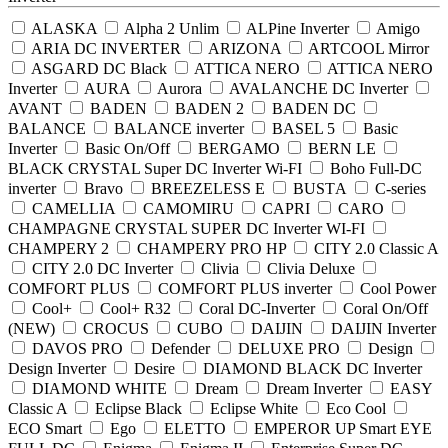
ALASKA
Alpha 2 Unlim
ALPine Inverter
Amigo
ARIA DC INVERTER
ARIZONA
ARTCOOL Mirror
ASGARD DC Black
ATTICA NERO
ATTICA NERO
Inverter
AURA
Aurora
AVALANCHE DC Inverter
AVANT
BADEN
BADEN 2
BADEN DC
BALANCE
BALANCE inverter
BASEL 5
Basic
Inverter
Basic On/Off
BERGAMO
BERN LE
BLACK CRYSTAL Super DC Inverter Wi-FI
Boho Full-DC
inverter
Bravo
BREEZELESS E
BUSTА
C-series
CAMELLIA
CAMOMIRU
CAPRI
CARO
CHAMPAGNE CRYSTAL SUPER DC Inverter WI-FI
CHAMPERY 2
CHAMPERY PRO HP
CITY 2.0 Classic A
CITY 2.0 DC Inverter
Clivia
Clivia Deluxe
COMFORT PLUS
COMFORT PLUS inverter
Cool Power
Cool+
Cool+ R32
Coral DC-Inverter
Coral On/Off
(NEW)
CROCUS
CUBO
DAIJIN
DAIJIN Inverter
DAVOS PRO
Defender
DELUXE PRO
Design
Design Inverter
Desire
DIAMOND BLACK DC Inverter
DIAMOND WHITE
Dream
Dream Inverter
EASY
Classic A
Eclipse Black
Eclipse White
Eco Cool
ECO Smart
Ego
ELETTO
EMPEROR UP Smart EYE