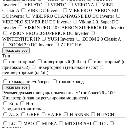
Inverter
VELATO
VENTO
VERONA
VIBE
Classic A
VIBE DC Inverter
VIBE PRO CARBON EU
DC Inverter
VIBE PRO CHAMPAGNE EU DC Inverter
VIBE PRO SILVER EU DC Inverter
Viking 2.0. Super DC
Inverter
VISION PRO 2.0 CARBON SUPERIOR DC Inverter
VISION PRO 2.0 SUPERIOR DC Inverter
WINTERTHUR HP
YUKI Inverter
ZOOM 2.0 Classic A
ZOOM 2.0 DC Inverter
ZURICH 6
Показать все
Тип
инверторный
инверторный (full-dc)
инверторный (с
притоком О2)
инверторный (тепловой насос)
неинверторный (on/off)
охлаждение+обогрев
только холод
Показать все
Рекомендуемая площадь помещения, м² (не более)
6
-
100
Инвертор (плавная регулировка мощности)
Есть
Нет
Завод-изготовитель
AUX
GREE
HAIER
HISENSE
HITACHI
LG
MBO
MIDEA
MITSUBISHI
TCL