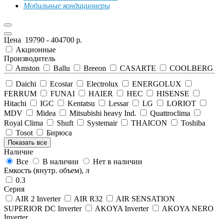
Мобильные кондиционеры
Цена
19790
-
404700
р.
Акционные
Производитель
Amston
Ballu
Breeon
CASARTE
COOLBERG
Daichi
Ecostar
Electrolux
ENERGOLUX
FERRUM
FUNAI
HAIER
HEC
HISENSE
Hitachi
IGC
Kentatsu
Lessar
LG
LORIOT
MDV
Midea
Mitsubishi heavy Ind.
Quattroclima
Royal Clima
Shuft
Systemair
THAICON
Toshiba
Tosot
Бирюса
Показать все
Наличие
Все
В наличии
Нет в наличии
Емкость (внутр. объем), л
0.3
Серия
AIR 2 Inverter
AIR R32
AIR SENSATION
SUPERIOR DC Inverter
AKOYA Inverter
AKOYA NERO
Inverter