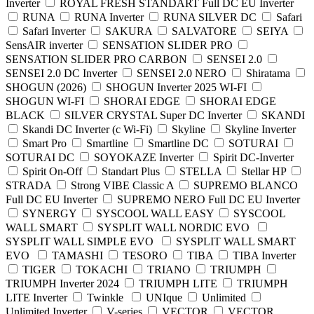
Inverter
ROYAL FRESH STANDART Full DC EU Inverter
RUNA
RUNA Inverter
RUNA SILVER DC
Safari
Safari Inverter
SAKURA
SALVATORE
SEIYA
SensAIR inverter
SENSATION SLIDER PRO
SENSATION SLIDER PRO CARBON
SENSEI 2.0
SENSEI 2.0 DC Inverter
SENSEI 2.0 NERO
Shiratama
SHOGUN (2026)
SHOGUN Inverter 2025 WI-FI
SHOGUN WI-FI
SHORAI EDGE
SHORAI EDGE
BLACK
SILVER CRYSTAL Super DC Inverter
SKANDI
Skandi DC Inverter (c Wi-Fi)
Skyline
Skyline Inverter
Smart Pro
Smartline
Smartline DC
SOTURAI
SOTURAI DC
SOYOKAZE Inverter
Spirit DC-Inverter
Spirit On-Off
Standart Plus
STELLA
Stellar HP
STRADA
Strong VIBE Classic A
SUPREMO BLANCO
Full DC EU Inverter
SUPREMO NERO Full DC EU Inverter
SYNERGY
SYSCOOL WALL EASY
SYSCOOL
WALL SMART
SYSPLIT WALL NORDIC EVO
SYSPLIT WALL SIMPLE EVO
SYSPLIT WALL SMART
EVO
TAMASHI
TESORO
TIBA
TIBA Inverter
TIGER
TOKACHI
TRIANO
TRIUMPH
TRIUMPH Inverter 2024
TRIUMPH LITE
TRIUMPH
LITE Inverter
Twinkle
UNIque
Unlimited
Unlimited Inverter
V-series
VECTOR
VECTOR