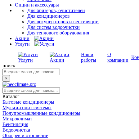
Опции и аксессуары
Для бризеров, очистителей
Для кондиционеров
Для рекуператоров и вентиляции
Для систем водоочистки
Для теплового оборудования
Акции
Услуги
Наши
О
Ко
Услуги
Акции
работы
компании
поиск
×
Каталог
Бытовые кондиционеры
Мульти-сплит системы
Полупромышленные кондиционеры
Микроклимат
Вентиляция
Водоочистка
Обогрев и отопление