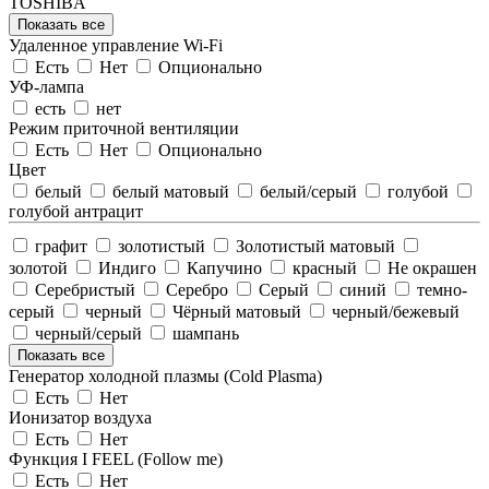
TOSHIBA
Показать все
Удаленное управление Wi-Fi
Есть
Нет
Опционально
УФ-лампа
есть
нет
Режим приточной вентиляции
Есть
Нет
Опционально
Цвет
белый
белый матовый
белый/серый
голубой
голубой антрацит
графит
золотистый
Золотистый матовый
золотой
Индиго
Капучино
красный
Не окрашен
Серебристый
Серебро
Серый
синий
темно-
серый
черный
Чёрный матовый
черный/бежевый
черный/серый
шампань
Показать все
Генератор холодной плазмы (Cold Plasma)
Есть
Нет
Ионизатор воздуха
Есть
Нет
Функция I FEEL (Follow me)
Есть
Нет