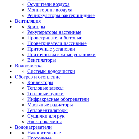
Осушители воздуха
Мониторинг воздуха
Рециркуляторы бактерицидные
Вентиляция
Бризеры
Рекуператоры настенные
Проветриватели бытовые
Проветриватели пассивные
Приточные установки
Приточно-вытяжные установки
Вентиляторы
Водоочистка
Системы водоочистки
Обогрев и отопление
Конвекторы
Тепловые завесы
Тепловые пушки
Инфракрасные обогреватели
Масляные радиаторы
Тепловентиляторы
Сушилки для рук
Электрокамины
Водонагреватели
Накопительные
Проточные