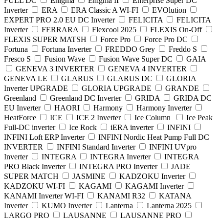
FULL DC
Enigma
Enigma II
Enterprise Super DC
Inverter
ERA
ERA Classic A WI-FI
EVOlution
EXPERT PRO 2.0 EU DC Inverter
FELICITA
FELICITA
Inverter
FERRARA
Flexcool 2025
FLEXIS On-Off
FLEXIS SUPER MATSH
Force Pro
Force Pro DC
Fortuna
Fortuna Inverter
FREDDO Grey
Freddo S
Fresco S
Fusion Wave
Fusion Wave Super DC
GAIA
GENEVA 3 INVERTER
GENEVA 4 INVERTER
GENEVA LE
GLARUS
GLARUS DC
GLORIA
Inverter UPGRADE
GLORIA UPGRADE
GRANDE
Greenland
Greenland DС Inverter
GRIDA
GRIDA DC
EU Inverter
HAORI
Harmony
Harmony Inverter
HeatForce
ICE
ICE 2 Inverter
Ice Column
Ice Peak
Full-DC inverter
Ice Rock
iERA inverter
INFINI
INFINI Loft ERP Inverter
INFINI Nordic Heat Pump Full DC
INVERTER
INFINI Standard Inverter
INFINI UVpro
Inverter
INTEGRA
INTEGRA Inverter
INTEGRA
PRO Black Inverter
INTEGRA PRO Inverter
JADE
SUPER MATCH
JASMINE
KADZOKU Inverter
KADZOKU WI-FI
KAGAMI
KAGAMI Inverter
KANAMI Inverter WI-FI
KANAMI R32
KATANA
Inverter
KUMO Inverter
Lanterna
Lanterna 2025
LARGO PRO
LAUSANNE
LAUSANNE PRO