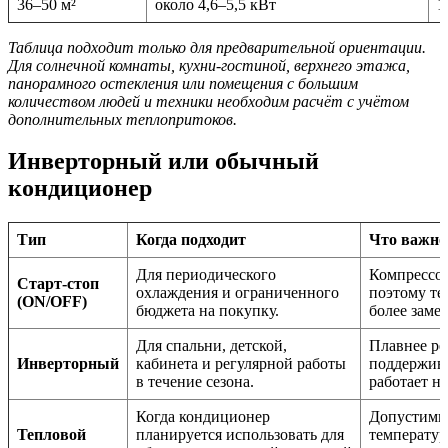
36–50 м²
около 4,6–5,5 кВт
1
Таблица подходит только для предварительной ориентации.
Для солнечной комнаты, кухни-гостиной, верхнего этажа,
панорамного остекления или помещения с большим
количеством людей и техники необходим расчёт с учётом
дополнительных теплопритоков.
Инверторный или обычный
кондиционер
Тип
Когда подходит
Что важно
Для периодического
Компрессор
Старт-стоп
охлаждения и ограниченного
поэтому те
(ON/OFF)
бюджета на покупку.
более заме
Для спальни, детской,
Плавнее ре
Инверторный
кабинета и регулярной работы
поддержива
в течение сезона.
работает на
Когда кондиционер
Допустимы
Тепловой
планируется использовать для
температур