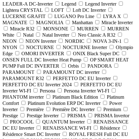
LEADER-A DC-Inverter
Legend
Legend Inverter
Lightera CRYSTAL
LOFT
Loft DC Inverter
LUCERNE GRAFIT
LUGANO Pro Line
LYRA X
MAGNATE
MAGNOLIA
Manhattan
Miracle Inverter
Miracle R32
MONSONE
MURREN
MURREN
White
Natal
Natal Inverter
Neo Classic A R32
NEON
NEON Inverter
NORDIC
NOVA 3-IN-1
NYON
NОCTURNE
NОCTURNE Inverter
Olympio
Edge
OMORI INVERTER
ONIX Black Super DC
ONSEN FULL DC Inverter Heat Pump
OP SMART HEAT
PUMP Full DC INVERTER
Orbis
PANDORA
PARAMOUNT
PARAMOUNT DC inverter
PARAMOUNT R32
PERFETTO DC EU Inverter
PERFETTO DC EU Inverter 2024
PERFETTO DC EU
Inverter WI-FI
Persona
Persona Inverter WI-FI
PHANTOM inverter
Platinum Black Edition
Platinum
Comfort
Platinum Evolution ERP DC Inverter
Power
Inverter
Première
Première DC Inverter
Premium
Prestige
Prestige Inverter
PRISMA
PRISMA Invertor
PROCOOL
QUANTUM Inverter
RENAISSANCE
DC EU Inverter
RENAISSANCE WI-FI
Résidence
Résidence Smart DC Inverter
ROYAL FRESH Full DC EU