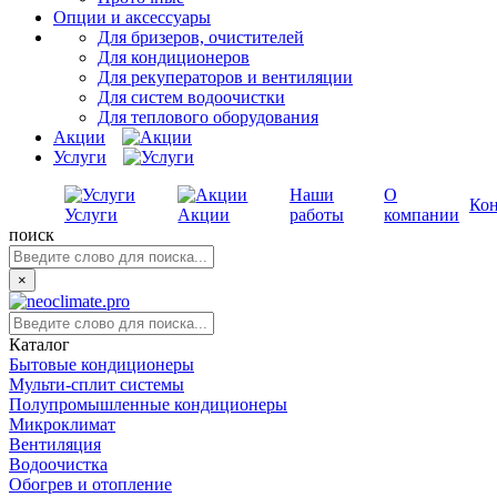
Опции и аксессуары
Для бризеров, очистителей
Для кондиционеров
Для рекуператоров и вентиляции
Для систем водоочистки
Для теплового оборудования
Акции
Услуги
Наши
О
Ко
Услуги
Акции
работы
компании
поиск
×
Каталог
Бытовые кондиционеры
Мульти-сплит системы
Полупромышленные кондиционеры
Микроклимат
Вентиляция
Водоочистка
Обогрев и отопление