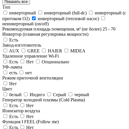
Показать все
Тип
инверторный
инверторный (full-dc)
инверторный (с
притоком О2)
инверторный (тепловой насос)
неинверторный (on/off)
Рекомендуемая площадь помещения, м² (не более)
25
-
70
Инвертор (плавная регулировка мощности)
Есть
Завод-изготовитель
AUX
GREE
HAIER
MIDEA
Удаленное управление Wi-Fi
Есть
Нет
Опционально
УФ-лампа
есть
нет
Режим приточной вентиляции
Нет
Цвет
белый
Индиго
Серый
черный
Генератор холодной плазмы (Cold Plasma)
Есть
Нет
Ионизатор воздуха
Есть
Нет
Функция I FEEL (Follow me)
Есть
Нет