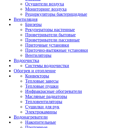
Осушители воздуха
Мониторинг воздуха
Рециркуляторы бактерицидные
Вентиляция
Бризеры
Рекуператоры настенные
Проветриватели бытовые
Проветриватели пассивные
Приточные установки
Приточно-вытяжные установки
Вентиляторы
Водоочистка
Системы водоочистки
Обогрев и отопление
Конвекторы
Тепловые завесы
Тепловые пушки
Инфракрасные обогреватели
Масляные радиаторы
Тепловентиляторы
Сушилки для рук
Электрокамины
Водонагреватели
Накопительные
Проточные