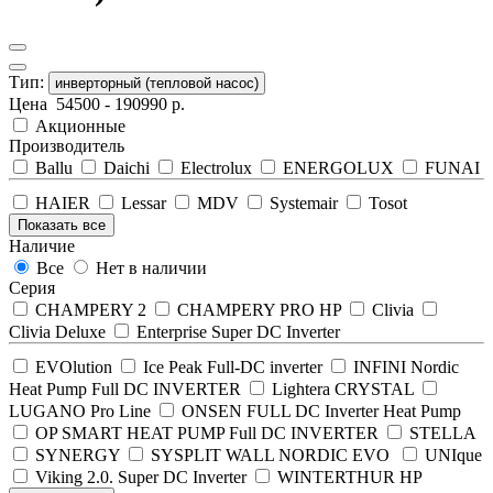
Тип:
инверторный (тепловой насос)
Цена
54500
-
190990
р.
Акционные
Производитель
Ballu
Daichi
Electrolux
ENERGOLUX
FUNAI
HAIER
Lessar
MDV
Systemair
Tosot
Показать все
Наличие
Все
Нет в наличии
Серия
CHAMPERY 2
CHAMPERY PRO HP
Clivia
Clivia Deluxe
Enterprise Super DC Inverter
EVOlution
Ice Peak Full-DC inverter
INFINI Nordic
Heat Pump Full DC INVERTER
Lightera CRYSTAL
LUGANO Pro Line
ONSEN FULL DC Inverter Heat Pump
OP SMART HEAT PUMP Full DC INVERTER
STELLA
SYNERGY
SYSPLIT WALL NORDIC EVO
UNIque
Viking 2.0. Super DC Inverter
WINTERTHUR HP