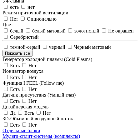
УФ-лампа
есть
нет
Режим приточной вентиляции
Нет
Опционально
Цвет
белый
белый матовый
золотистый
Не окрашен
Серебристый
темной-серый
черный
Чёрный матовый
Показать все
Генератор холодной плазмы (Cold Plasma)
Есть
Нет
Ионизатор воздуха
Есть
Нет
Функция I FEEL (Follow me)
Есть
Нет
Датчик присутствия (Умный глаз)
Есть
Нет
Дизайнерская модель
Да
Есть
Нет
3D-Объемный воздушный поток
Есть
Нет
Отдельные блоки
Мульти-сплит-системы (комплекты)