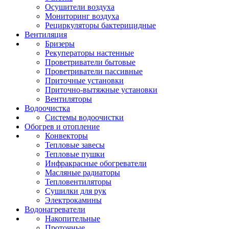
Осушители воздуха
Мониторинг воздуха
Рециркуляторы бактерицидные
Вентиляция
Бризеры
Рекуператоры настенные
Проветриватели бытовые
Проветриватели пассивные
Приточные установки
Приточно-вытяжные установки
Вентиляторы
Водоочистка
Системы водоочистки
Обогрев и отопление
Конвекторы
Тепловые завесы
Тепловые пушки
Инфракрасные обогреватели
Масляные радиаторы
Тепловентиляторы
Сушилки для рук
Электрокамины
Водонагреватели
Накопительные
Проточные