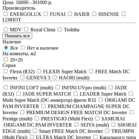
Цена
16690
-
301000
р.
Производитель
ENERGOLUX
FUNAI
HAIER
HISENSE
LORIOT
MDV
Royal Clima
Toshiba
Показать все
Наличие
Все
Нет в наличии
На комнаты, м2
20+20
Серия
Flexis (R32)
FLEXIS Super Match
FREE Match DC
Inverter
GENEVA 3
HAORI (multi)
INFINI LOFT (multi)
INFINI UVpro (multi)
JADE
(R32)
JADE SUPER MATCH
LEADER Super Match
Multi Super Match (DC-инвертор) фреон R32
ORIGAMI DC
PAM INVERTER
PREMIUM CHAMPAGNE SUPER DC
Inverter
PREMIUM DESIGN FREE MATCH DC Inverter
Prestige (multi)
PRESTIGIO (Multi Flexi)
SAMURAI
ORIGAMI DC PAM INVERTER
SEIYA (multi)
SHORAI
EDGE (multi)
Smart FREE Match DC Inverter
TRIUMPH
(Multi Flexi)
ULTRA Match DC Inverter
Канального типа