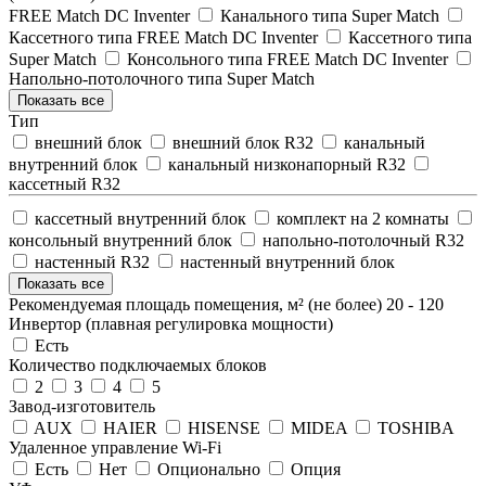
FREE Match DC Inventer
Канального типа Super Match
Кассетного типа FREE Match DC Inventer
Кассетного типа
Super Match
Консольного типа FREE Match DC Inventer
Напольно-потолочного типа Super Match
Показать все
Тип
внешний блок
внешний блок R32
канальный
внутренний блок
канальный низконапорный R32
кассетный R32
кассетный внутренний блок
комплект на 2 комнаты
консольный внутренний блок
напольно-потолочный R32
настенный R32
настенный внутренний блок
Показать все
Рекомендуемая площадь помещения, м² (не более)
20
-
120
Инвертор (плавная регулировка мощности)
Есть
Количество подключаемых блоков
2
3
4
5
Завод-изготовитель
AUX
HAIER
HISENSE
MIDEA
TOSHIBA
Удаленное управление Wi-Fi
Есть
Нет
Опционально
Опция