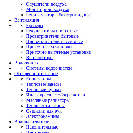
Осушители воздуха
Мониторинг воздуха
Рециркуляторы бактерицидные
Вентиляция
Бризеры
Рекуператоры настенные
Проветриватели бытовые
Проветриватели пассивные
Приточные установки
Приточно-вытяжные установки
Вентиляторы
Водоочистка
Системы водоочистки
Обогрев и отопление
Конвекторы
Тепловые завесы
Тепловые пушки
Инфракрасные обогреватели
Масляные радиаторы
Тепловентиляторы
Сушилки для рук
Электрокамины
Водонагреватели
Накопительные
Проточные