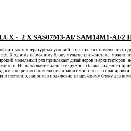
- 2 X SAS07M3-AI/ SAM14M1-AI/2
комфортных температурных условий в нескольких помещениях о
исах. К одному наружному блоку мультисплит-системы можно по
ирокий модельный ряд привлекает дизайнеров и архитекторов, 
жности. Использование одного наружного блока сохраняет прив
ждого конкретного помещения в зависимости от его планировки 
жно поэтапно, например подключив к наружному блоку два внут