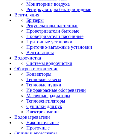
Мониторинг воздуха
Рециркуляторы бактерицидные
Вентиляция
Бризеры
Рекуператоры настенные
Проветриватели бытовые
Проветриватели пассивные
Приточные установки
Приточно-вытяжные установки
Вентиляторы
Водоочистка
Системы водоочистки
Обогрев и отопление
Конвекторы
Тепловые завесы
Тепловые пушки
Инфракрасные обогреватели
Масляные радиаторы
Тепловентиляторы
Сушилки для рук
Электрокамины
Водонагреватели
Накопительные
Проточные
Опции и аксессуары