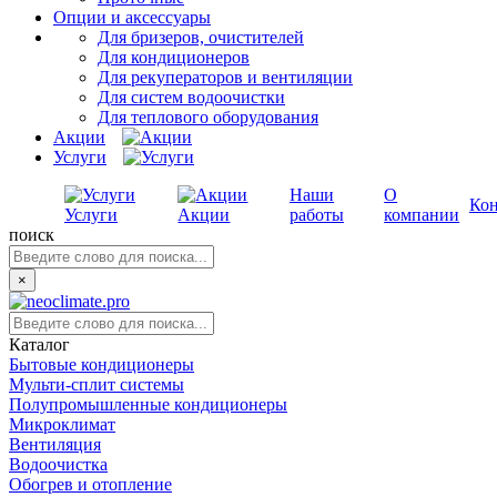
Опции и аксессуары
Для бризеров, очистителей
Для кондиционеров
Для рекуператоров и вентиляции
Для систем водоочистки
Для теплового оборудования
Акции
Услуги
Наши
О
Ко
Услуги
Акции
работы
компании
поиск
×
Каталог
Бытовые кондиционеры
Мульти-сплит системы
Полупромышленные кондиционеры
Микроклимат
Вентиляция
Водоочистка
Обогрев и отопление