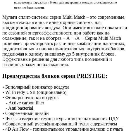
подключив к наружному блоку два внутренних модуля, а оставшиеся по
мере необходимости.
Мульти сплит-системы серии Multi Match – это современные,
высокотехнологичные инверторные системы для
кондиционирования воздуха. Они имеют высокие показатели
по сезонной энергоэффективности при работе как на
охлаждение, так и на обогрев – А++/А+. Серия Multi Match
позволяет проектировать различные комбинации настенных,
подпотолочных и напольно-потолочных внутренних блоков,
подключая к одному внешнему до 5 внутренних блоков.
Эффективные решения для любого типа помещений и
различных задач по охлаждению.
Преимущества блоков серии
PRESTIGE:
• Биполярный ионизатор воздуха
• Wi-Fi redy USB (опционально)
• Фильтры очистки воздуха:
- Active carbon filter
- Anti bacterial
• Современный дизайн
• IFeel - измерение температуры в месте нахождения ПДУ
• Современный руссифицированный пульт с держателем
• 4D Air Flow - горизонтальное управление жалюзи с пульта