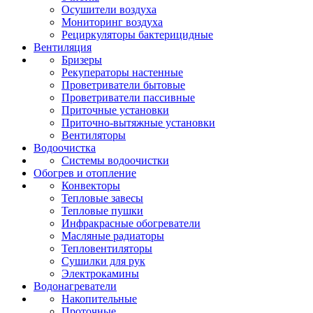
Осушители воздуха
Мониторинг воздуха
Рециркуляторы бактерицидные
Вентиляция
Бризеры
Рекуператоры настенные
Проветриватели бытовые
Проветриватели пассивные
Приточные установки
Приточно-вытяжные установки
Вентиляторы
Водоочистка
Системы водоочистки
Обогрев и отопление
Конвекторы
Тепловые завесы
Тепловые пушки
Инфракрасные обогреватели
Масляные радиаторы
Тепловентиляторы
Сушилки для рук
Электрокамины
Водонагреватели
Накопительные
Проточные