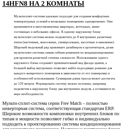
14HFN8 НА 2 КОМНАТЫ
Мультисплит-системы идеально подходят для создания комфортных
температурных условий в нескольких помещениях одновременно. Они
применяются в многокомнатных квартирах, коттеджах, мини-
гостиницах и небольших офисах. К одному наружному блоку
мультисплит-системы можно подключить до 8 внутренних различных
типов (настенных, консольных, универсальных, кассетных и канальных).
Широкий модельный ряд привлекает дизайнеров и архитекторов, делая
мультисплит-системы самым гибким решением по кондиционированию
для проектов различной степени сложности. Использование одного
наружного блока сохраняет привлекательный вид фасада здания, а
большой выбор внутренних позволяет найти подходящее решение для
каждого конкретного помещения в зависимости от его планировки и
особенностей использования. Суммарная длина трассы может достигать
до 120 метров. Формировать систему можно поэтапно, например
подключив к наружному блоку два внутренних модуля, а оставшиеся по
мере необходимости.
Мульти-сплит-система серии Free Match – полностью
инверторная система, соответствующая стандартам ERP.
Широкие возможности компоновки внутренних блоков по
типам и мощности позволяют гибко и индивидуально
подходить к проектированию системы кондиционирования