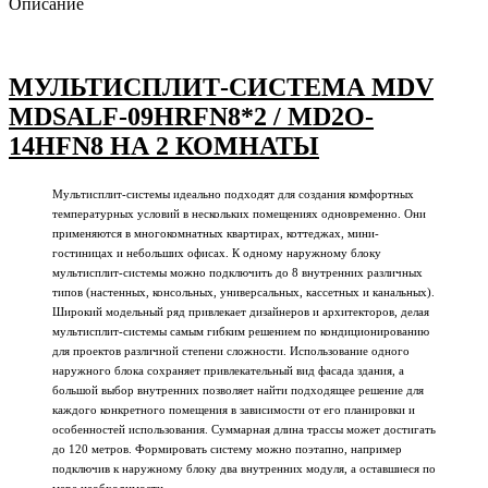
Описание
МУЛЬТИСПЛИТ-СИСТЕМА MDV
MDSALF-09HRFN8*2 / MD2O-
14HFN8 НА 2 КОМНАТЫ
Мультисплит-системы идеально подходят для создания комфортных
температурных условий в нескольких помещениях одновременно. Они
применяются в многокомнатных квартирах, коттеджах, мини-
гостиницах и небольших офисах. К одному наружному блоку
мультисплит-системы можно подключить до 8 внутренних различных
типов (настенных, консольных, универсальных, кассетных и канальных).
Широкий модельный ряд привлекает дизайнеров и архитекторов, делая
мультисплит-системы самым гибким решением по кондиционированию
для проектов различной степени сложности. Использование одного
наружного блока сохраняет привлекательный вид фасада здания, а
большой выбор внутренних позволяет найти подходящее решение для
каждого конкретного помещения в зависимости от его планировки и
особенностей использования. Суммарная длина трассы может достигать
до 120 метров. Формировать систему можно поэтапно, например
подключив к наружному блоку два внутренних модуля, а оставшиеся по
мере необходимости.