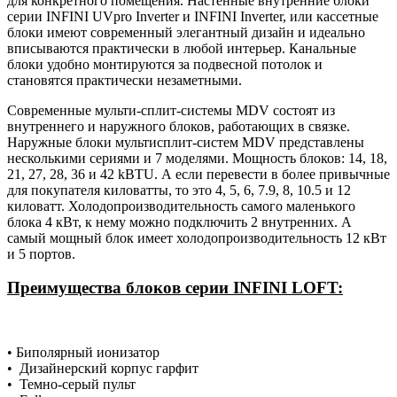
для конкретного помещения. Настенные внутренние блоки
серии INFINI UVpro Inverter и INFINI Inverter, или кассетные
блоки имеют современный элегантный дизайн и идеально
вписываются практически в любой интерьер. Канальные
блоки удобно монтируются за подвесной потолок и
становятся практически незаметными.
Современные мульти-сплит-системы MDV состоят из
внутреннего и наружного блоков, работающих в связке.
Наружные блоки мультисплит-систем MDV представлены
несколькими сериями и 7 моделями. Мощность блоков: 14, 18,
21, 27, 28, 36 и 42 kBTU. А если перевести в более привычные
для покупателя киловатты, то это 4, 5, 6, 7.9, 8, 10.5 и 12
киловатт. Холодопроизводительность самого маленького
блока 4 кВт, к нему можно подключить 2 внутренних. А
самый мощный блок имеет холодопроизводительность 12 кВт
и 5 портов.
Преимущества блоков серии
INFINI LOFT:
• Биполярный ионизатор
• Дизайнерский корпус гарфит
• Темно-серый пульт