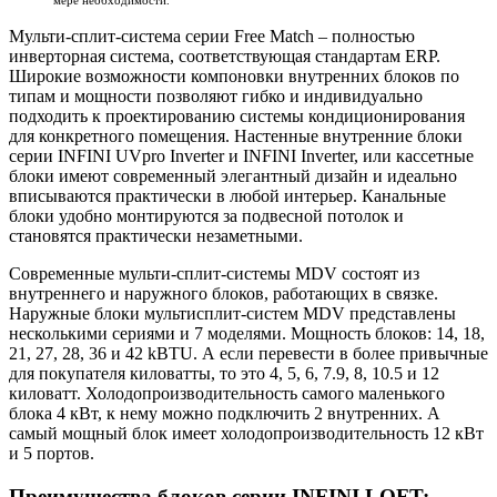
Мульти-сплит-система серии Free Match – полностью
инверторная система, соответствующая стандартам ERP.
Широкие возможности компоновки внутренних блоков по
типам и мощности позволяют гибко и индивидуально
подходить к проектированию системы кондиционирования
для конкретного помещения. Настенные внутренние блоки
серии INFINI UVpro Inverter и INFINI Inverter, или кассетные
блоки имеют современный элегантный дизайн и идеально
вписываются практически в любой интерьер. Канальные
блоки удобно монтируются за подвесной потолок и
становятся практически незаметными.
Современные мульти-сплит-системы MDV состоят из
внутреннего и наружного блоков, работающих в связке.
Наружные блоки мультисплит-систем MDV представлены
несколькими сериями и 7 моделями. Мощность блоков: 14, 18,
21, 27, 28, 36 и 42 kBTU. А если перевести в более привычные
для покупателя киловатты, то это 4, 5, 6, 7.9, 8, 10.5 и 12
киловатт. Холодопроизводительность самого маленького
блока 4 кВт, к нему можно подключить 2 внутренних. А
самый мощный блок имеет холодопроизводительность 12 кВт
и 5 портов.
Преимущества блоков серии
INFINI LOFT: