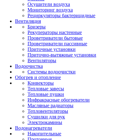
Осушители воздуха
Мониторинг воздуха
Рециркуляторы бактерицидные
Вентиляция
Бризеры
Рекуператоры настенные
Проветриватели бытовые
Проветриватели пассивные
Приточные установки
Приточно-вытяжные установки
Вентиляторы
Водоочистка
Системы водоочистки
Обогрев и отопление
Конвекторы
Тепловые завесы
Тепловые пушки
Инфракрасные обогреватели
Масляные радиаторы
Тепловентиляторы
Сушилки для рук
Электрокамины
Водонагреватели
Накопительные
Проточные