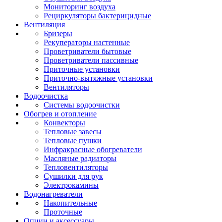
Мониторинг воздуха
Рециркуляторы бактерицидные
Вентиляция
Бризеры
Рекуператоры настенные
Проветриватели бытовые
Проветриватели пассивные
Приточные установки
Приточно-вытяжные установки
Вентиляторы
Водоочистка
Системы водоочистки
Обогрев и отопление
Конвекторы
Тепловые завесы
Тепловые пушки
Инфракрасные обогреватели
Масляные радиаторы
Тепловентиляторы
Сушилки для рук
Электрокамины
Водонагреватели
Накопительные
Проточные
Опции и аксессуары