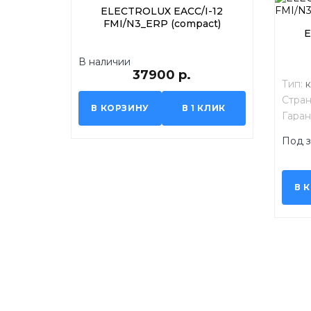
ELECTROLUX EACС/I-12
FMI/N3_ERP (compact)
E
В наличии
37900 р.
Тип:
к
Стран
В КОРЗИНУ
В 1 КЛИК
Гаран
Под з
В 