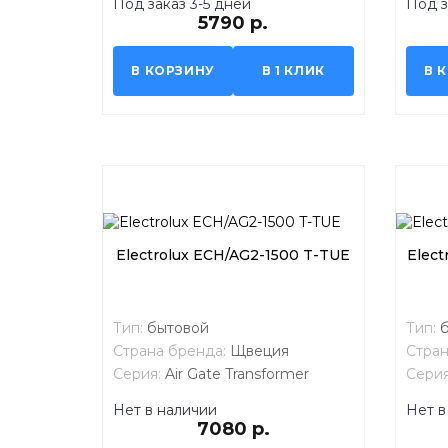
Под заказ 3-5 дней
Под з
5790 р.
В КОРЗИНУ
В 1 КЛИК
В 
Electrolux ECH/AG2-1500 T-TUE
Elect
Тип:
бытовой
Тип:
Страна бренда:
Щвеция
Стран
Серия:
Air Gate Transformer
Сери
System
Syst
Нет в наличии
Нет в
7080 р.