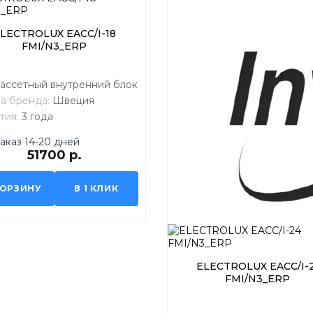
LECTROLUX EACС/I-18
FMI/N3_ERP
ассетный внутренний блок
а бренда:
Швеция
тия:
3 года
аказ 14-20 дней
51700 р.
КОРЗИНУ
В 1 КЛИК
ELECTROLUX EACС/I-
FMI/N3_ERP