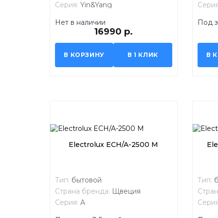
Серия:
Yin&Yang
Сери
Нет в наличии
Под з
16990 р.
В КОРЗИНУ
В 1 КЛИК
В 
Electrolux ECH/A-2500 M
El
Тип:
бытовой
Тип:
Страна бренда:
Щвеция
Стран
Серия:
A
Сери