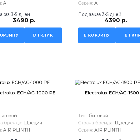
я:
A
Серия:
A
аказ 3-5 дней
Под заказ 3-5 дней
3490 р.
4390 р.
КОРЗИНУ
В 1 КЛИК
В КОРЗИНУ
В 1 КЛ
ectrolux ECH/AG-1000 PE
Electrolux ECH/AG-1500
бытовой
Тип:
бытовой
а бренда:
Щвеция
Страна бренда:
Щвеция
я:
AIR PLINTH
Серия:
AIR PLINTH