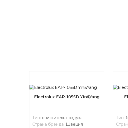
Electrolux EAP-1055D Yin&Yang
E
Тип:
очиститель воздуха
Тип:
Страна бренда:
Швеция
Стран