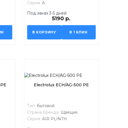
Серия:
A
Под заказ 3-5 дней
5190 р.
ИК
В КОРЗИНУ
В 1 КЛИК
 PE
Electrolux ECH/AG-500 PE
Тип:
бытовой
Страна бренда:
Щвеция
Серия:
AIR PLINTH