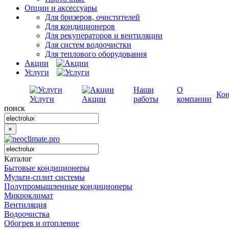
Опции и аксессуары
Для бризеров, очистителей
Для кондиционеров
Для рекуператоров и вентиляции
Для систем водоочистки
Для теплового оборудования
Акции
Услуги
Наши
О
Ко
Услуги
Акции
работы
компании
поиск
×
Каталог
Бытовые кондиционеры
Мульти-сплит системы
Полупромышленные кондиционеры
Микроклимат
Вентиляция
Водоочистка
Обогрев и отопление