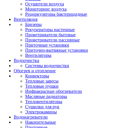
Осушители воздуха
Мониторинг воздуха
Рециркуляторы бактерицидные
Вентиляция
Бризеры
Рекуператоры настенные
Проветриватели бытовые
Проветриватели пассивные
Приточные установки
Приточно-вытяжные установки
Вентиляторы
Водоочистка
Системы водоочистки
Обогрев и отопление
Конвекторы
Тепловые завесы
Тепловые пушки
Инфракрасные обогреватели
Масляные радиаторы
Тепловентиляторы
Сушилки для рук
Электрокамины
Водонагреватели
Накопительные
Проточные