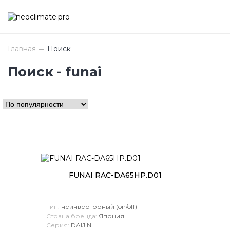
Главная
Поиск
Поиск - funai
FUNAI RAC-DA65HP.D01
Тип:
неинверторный (on/off)
Страна бренда:
Япония
Серия:
DAIJIN