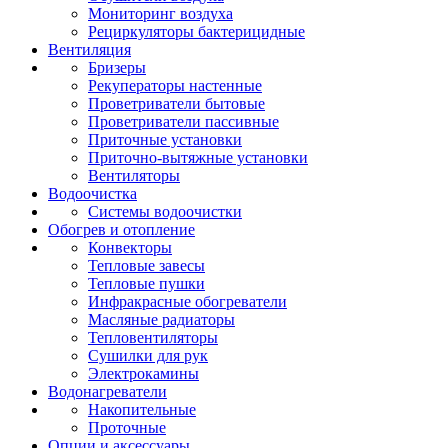
Мониторинг воздуха
Рециркуляторы бактерицидные
Вентиляция
Бризеры
Рекуператоры настенные
Проветриватели бытовые
Проветриватели пассивные
Приточные установки
Приточно-вытяжные установки
Вентиляторы
Водоочистка
Системы водоочистки
Обогрев и отопление
Конвекторы
Тепловые завесы
Тепловые пушки
Инфракрасные обогреватели
Масляные радиаторы
Тепловентиляторы
Сушилки для рук
Электрокамины
Водонагреватели
Накопительные
Проточные
Опции и аксессуары