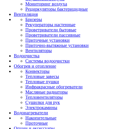
Мониторинг воздуха
Рециркуляторы бактерицидные
Вентиляция
Бризеры
Рекуператоры настенные
Проветриватели бытовые
Проветриватели пассивные
Приточные установки
Приточно-вытяжные установки
Вентиляторы
Водоочистка
Системы водоочистки
Обогрев и отопление
Конвекторы
Тепловые завесы
Тепловые пушки
Инфракрасные обогреватели
Масляные радиаторы
Тепловентиляторы
Сушилки для рук
Электрокамины
Водонагреватели
Накопительные
Проточные
Опции и аксессуары