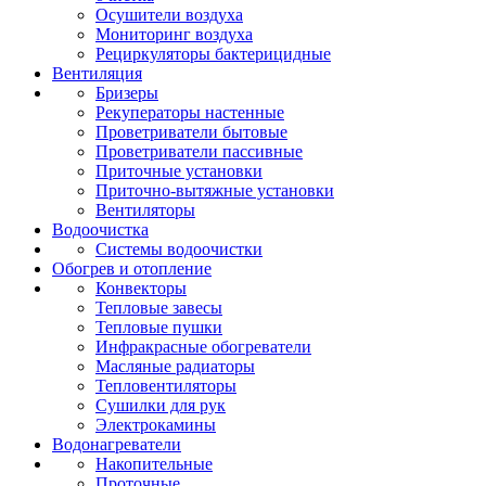
Осушители воздуха
Мониторинг воздуха
Рециркуляторы бактерицидные
Вентиляция
Бризеры
Рекуператоры настенные
Проветриватели бытовые
Проветриватели пассивные
Приточные установки
Приточно-вытяжные установки
Вентиляторы
Водоочистка
Системы водоочистки
Обогрев и отопление
Конвекторы
Тепловые завесы
Тепловые пушки
Инфракрасные обогреватели
Масляные радиаторы
Тепловентиляторы
Сушилки для рук
Электрокамины
Водонагреватели
Накопительные
Проточные