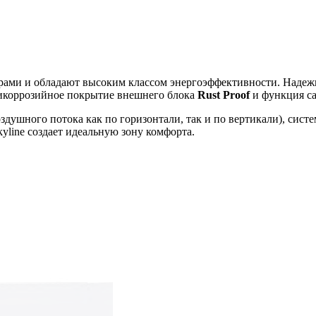
ми и обладают высоким классом энергоэффективности. Надежно
тикоррозийное покрытие внешнего блока
Rust
Proof
и функция с
здушного потока как по горизонтали, так и по вертикали), сис
yline создает идеальную зону комфорта.