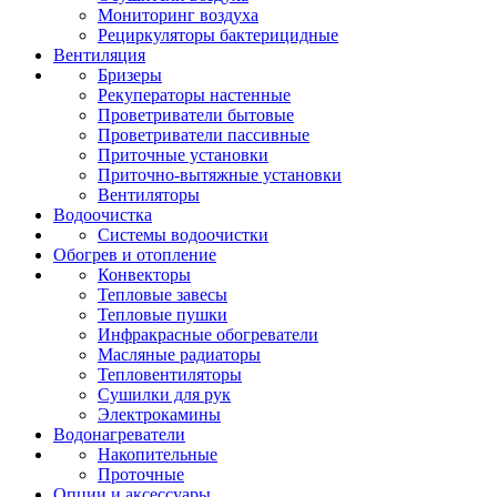
Мониторинг воздуха
Рециркуляторы бактерицидные
Вентиляция
Бризеры
Рекуператоры настенные
Проветриватели бытовые
Проветриватели пассивные
Приточные установки
Приточно-вытяжные установки
Вентиляторы
Водоочистка
Системы водоочистки
Обогрев и отопление
Конвекторы
Тепловые завесы
Тепловые пушки
Инфракрасные обогреватели
Масляные радиаторы
Тепловентиляторы
Сушилки для рук
Электрокамины
Водонагреватели
Накопительные
Проточные
Опции и аксессуары