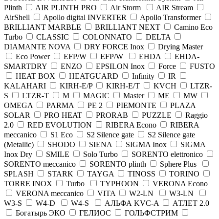
Plinth
AIR PLINTH PRO
Air Storm
AIR Stream
AirShell
Apollo digital INVERTER
Apollo Transformer
BRILLIANT MARBLE
BRILLIANT NEXT
Camino Eco
Turbo
CLASSIC
COLONNATO
DELTA
DIAMANTE NOVA
DRY FORCE Inox
Drying Master
Eco Power
EFP/W
EFP/W
EHDA
EHDA-
SMARTDRY
ENZO
EPSILON Inox
Force
FUSTO
HEAT BOX
HEATGUARD
Infinity
IR
KALAHARI
KIRH-E/P
KIRH-E/T
KVCH
LTZR-
S
LTZR-T
M
MAGIC
Master
ME
MW
OMEGA
PARMA
PE 2
PIEMONTE
PLAZA
SOLAR
PRO HEAT
PRORAB
PUZZLE
Raggio
2.0
RED EVOLUTION
RIBERA Econo
RIBERA
meccanico
S1 Eco
S2 Silence gate
S2 Silence gate
(Metallic)
SHODO
SIENA
SIGMA Inox
SIGMA
Inox Dry
SMILE
Solo Turbo
SORENTO elettronico
SORENTO meccanico
SORENTO plinth
Sphere Plus
SPLASH
STARK
TAYGA
TINOSS
TORINO
TORRE INOX
Turbo
TYPHOON
VERONA Econo
VERONA meccanico
VITA
W2-LN
W3-LN
W3-S
W4-D
W4-S
АЛЬФА KVC-A
АТЛЕТ 2.0
Богатырь ЭКО
ГЕЛИОС
ГОЛЬФСТРИМ