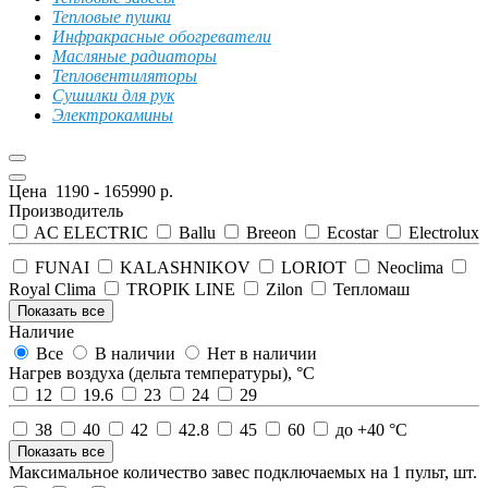
Тепловые пушки
Инфракрасные обогреватели
Масляные радиаторы
Тепловентиляторы
Сушилки для рук
Электрокамины
Цена
1190
-
165990
р.
Производитель
AC ELECTRIC
Ballu
Breeon
Ecostar
Electrolux
FUNAI
KALASHNIKOV
LORIOT
Neoclima
Royal Clima
TROPIK LINE
Zilon
Тепломаш
Показать все
Наличие
Все
В наличии
Нет в наличии
Нагрев воздуха (дельта температуры), °С
12
19.6
23
24
29
38
40
42
42.8
45
60
до +40 °С
Показать все
Максимальное количество завес подключаемых на 1 пульт, шт.