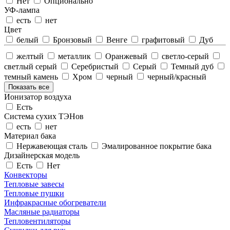
Нет
Опционально
УФ-лампа
есть
нет
Цвет
белый
Бронзовый
Венге
графитовый
Дуб
желтый
металлик
Оранжевый
светло-серый
светлый серый
Серебристый
Серый
Темный дуб
темный камень
Хром
черный
черный/красный
Показать все
Ионизатор воздуха
Есть
Система сухих ТЭНов
есть
нет
Материал бака
Нержавеющая сталь
Эмалированное покрытие бака
Дизайнерская модель
Есть
Нет
Конвекторы
Тепловые завесы
Тепловые пушки
Инфракрасные обогреватели
Масляные радиаторы
Тепловентиляторы