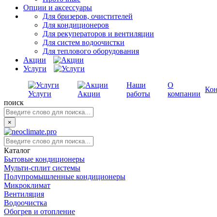
Опции и аксессуары
Для бризеров, очистителей
Для кондиционеров
Для рекуператоров и вентиляции
Для систем водоочистки
Для теплового оборудования
Акции
Услуги
Наши
О
Ко
Услуги
Акции
работы
компании
поиск
×
Каталог
Бытовые кондиционеры
Мульти-сплит системы
Полупромышленные кондиционеры
Микроклимат
Вентиляция
Водоочистка
Обогрев и отопление