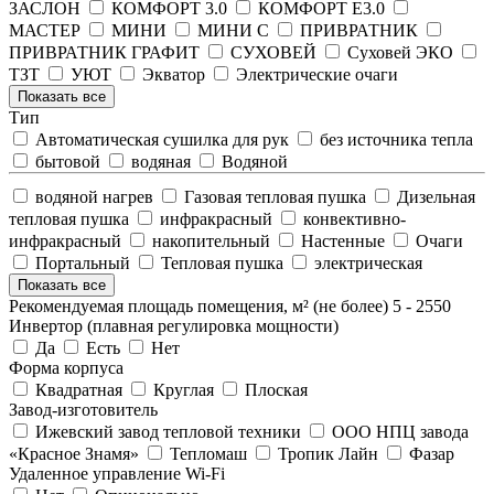
ЗАСЛОН
КОМФОРТ 3.0
КОМФОРТ E3.0
МАСТЕР
МИНИ
МИНИ С
ПРИВРАТНИК
ПРИВРАТНИК ГРАФИТ
СУХОВЕЙ
Суховей ЭКО
ТЗТ
УЮТ
Экватор
Электрические очаги
Показать все
Тип
Автоматическая сушилка для рук
без источника тепла
бытовой
водяная
Водяной
водяной нагрев
Газовая тепловая пушка
Дизельная
тепловая пушка
инфракрасный
конвективно-
инфракрасный
накопительный
Настенные
Очаги
Портальный
Тепловая пушка
электрическая
Показать все
Рекомендуемая площадь помещения, м² (не более)
5
-
2550
Инвертор (плавная регулировка мощности)
Да
Есть
Нет
Форма корпуса
Квадратная
Круглая
Плоская
Завод-изготовитель
Ижевский завод тепловой техники
ООО НПЦ завода
«Красное Знамя»
Тепломаш
Тропик Лайн
Фазар
Удаленное управление Wi-Fi