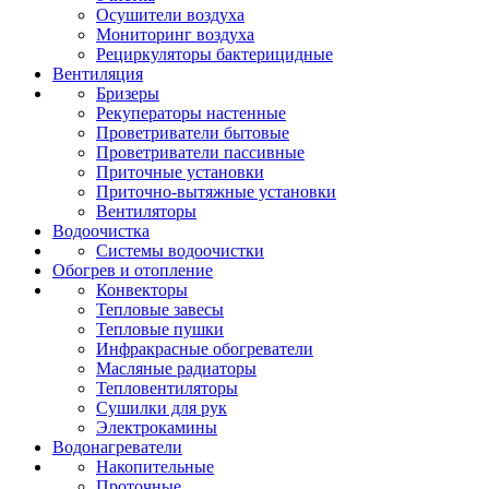
Осушители воздуха
Мониторинг воздуха
Рециркуляторы бактерицидные
Вентиляция
Бризеры
Рекуператоры настенные
Проветриватели бытовые
Проветриватели пассивные
Приточные установки
Приточно-вытяжные установки
Вентиляторы
Водоочистка
Системы водоочистки
Обогрев и отопление
Конвекторы
Тепловые завесы
Тепловые пушки
Инфракрасные обогреватели
Масляные радиаторы
Тепловентиляторы
Сушилки для рук
Электрокамины
Водонагреватели
Накопительные
Проточные