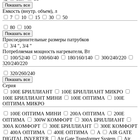
Показать все
Емкость (внутр. объем), л
7
10
15
30
50
80
100
Показать все
Присоединительные размеры патрубков
3/4 ", 3/4 "
Потребляемая мощность нагревателя, Вт
100/52/40
100/60/40
180/160/140
300/240/220
320/240/220
320/260/240
Показать все
Серия
100Е БРИЛЛИАНТ
100Е БРИЛЛИАНТ МИКРО
100Е БРИЛЛИАНТ МИНИ
100Е ОПТИМА
100Е
ОПТИМА МИКРО
100Е ОПТИМА МИНИ
200А ОПТИМА
200Е
ОПТИМА
300W КОМФОРТ
300А БРИЛЛИАНТ
300А КОМФОРТ
300Е БРИЛЛИАНТ
300Е КОМФОРТ
400А ОПТИМА
400Е ОПТИМА
A
AIR GATE
DIGITAL INVERTER
Air Gate Transformer System
Air