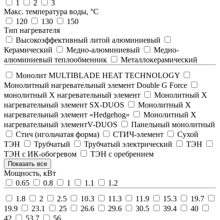
1
2
3
Макс. температура воды, °С
120
130
150
Тип нагревателя
Высокоэффективный литой алюминиевый
Керамический
Медно-алюминиевый
Медно-
алюминиевый теплообменник
Металлокерамический
Монолит MULTIBLADE HEAT TECHNOLOGY
Монолитный нагревательный элемент Double G Force
монолитный Х нагревательный элемент
Монолитный Х
нагревательный элемент SX-DUOS
Монолитный Х
нагревательный элемент «Hedgehog»
Монолитный Х
нагревательный элементV-DUOS
Панельный монолитный
Стич (игольчатая форма)
СТИЧ-элемент
Сухой
ТЭН
Трубчатый
Трубчатый электрический
ТЭН
ТЭН с ИК-обогревом
ТЭН с оребрением
Показать все
Мощность, кВт
0.65
0.8
1
1.1
1.2
1.8
2
2.5
10.3
11.3
11.9
15.3
19.7
19.9
23.1
25
26.6
29.6
30.5
39.4
40
42
53.7
56