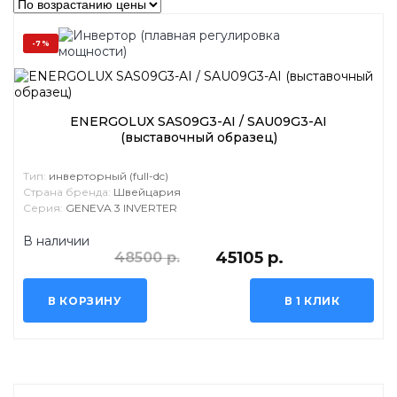
-7%
ENERGOLUX SAS09G3-AI / SAU09G3-AI
(выставочный образец)
Тип:
инверторный (full-dc)
Страна бренда:
Швейцария
Серия:
GENEVA 3 INVERTER
В наличии
45105 р.
48500 р.
В КОРЗИНУ
В 1 КЛИК