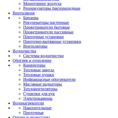
Мониторинг воздуха
Рециркуляторы бактерицидные
Вентиляция
Бризеры
Рекуператоры настенные
Проветриватели бытовые
Проветриватели пассивные
Приточные установки
Приточно-вытяжные установки
Вентиляторы
Водоочистка
Системы водоочистки
Обогрев и отопление
Конвекторы
Тепловые завесы
Тепловые пушки
Инфракрасные обогреватели
Масляные радиаторы
Тепловентиляторы
Сушилки для рук
Электрокамины
Водонагреватели
Накопительные
Проточные
Опции и аксессуары