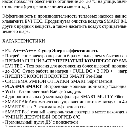
насос позволяет обеспечить отопление до -30 °С на улице, зн
отопления (централизованное/газовое и т.д.).
Эффективность и производительность тепловых насосов данно
хладагента EVI TEC. Продвинутая очистка воздуха SMART 8-Lev
других вредных веществ, а также насытить воздух отрицатель
земного шара.
ХАРАКТЕРИСТИКИ
• EU А+++/А+++ Супер Энергоэффективность
• Потребление электроэнергии в 6 раз меньше, чем у бытовых 
• ПРЕМИАЛЬНЫЙ
2-СТУПЕНЧАТЫЙ КОМПРЕССОР SMAR
• EVI TEC - Технология для достижения более высокой произво
• до -30С
Супер работа на нагрев + FULL DC + 2 ЭРВ + нагр
• ПРЕДПУСКОВОЙ ПОДОГРЕВ SMART Pre-Heat
• СИСТЕМА УМНОЙ ОТТАЙКИ SMART Super Defrost
•
PLASMA SMART
Встроенный мощный ионизатор "холодная 
• Wi-fi
Установленный Вай фай модуль
• 4 дополнительных (сменных) фильтра SMART MULTY Filter
• SMART Air Автоматическое управление потоком воздуха в 
• SMART Sleep 3 режима комфортного сна
• SMART Feel точный контроль температуры в месте нахождени
• УМНЫЙ ДЕЖУРНЫЙ ОБОГРЕВ 8°C
• Премиальный пульт ДУ с подсветкой