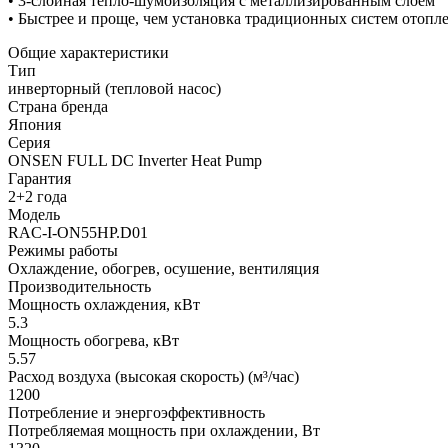
• 3-слойная тепло-шумоизоляция с металлизированным слоем
• Быстрее и проще, чем установка традиционных систем отопл
Общие характеристики
Тип
инверторный (тепловой насос)
Страна бренда
Япония
Серия
ONSEN FULL DC Inverter Heat Pump
Гарантия
2+2 года
Модель
RAC-I-ON55HP.D01
Режимы работы
Охлаждение, обогрев, осушение, вентиляция
Производительность
Мощность охлаждения, кВт
5.3
Мощность обогрева, кВт
5.57
Расход воздуха (высокая скорость) (м³/час)
1200
Потребление и энергоэффективность
Потребляемая мощность при охлаждении, Вт