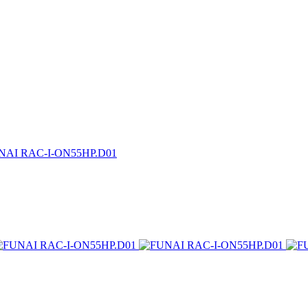
NAI RAC-I-ON55HP.D01