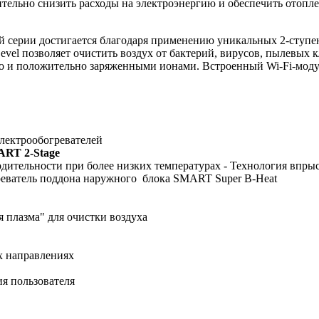
ачительно снизить расходы на электроэнергию и обеспечить отоп
й серии достигается благодаря применению уникальных 2-ступ
el позволяет очистить воздух от бактерий, вирусов, пылевых к
но и положительно заряженными ионами. Встроенный Wi-Fi-моду
электрообогревателей
T 2-Stage
дительности при более низких температурах - Технология впрыс
еватель поддона наружного блока SMART Super B-Heat
плазма" для очистки воздуха
4-х направлениях
я пользователя