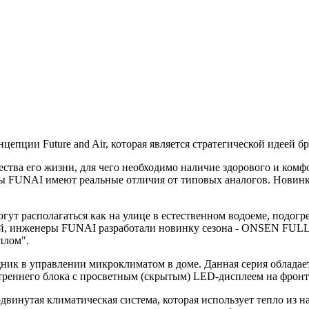
епции Future and Air, которая является стратегической идеей бр
ества его жизни, для чего необходимо наличие здорового и комф
оры FUNAI имеют реальные отличия от типовых аналогов. Новинк
могут располагаться как на улице в естественном водоеме, подо
, инженеры FUNAI разработали новинку сезона - ONSEN FULL D
плом".
ник в управлении микроклиматом в доме. Данная серия облада
реннего блока с просветным (скрытым) LED-дисплеем на фрон
одвинутая климатическая система, которая использует тепло из 