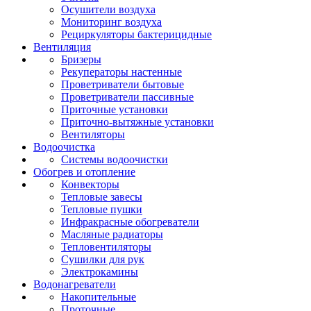
Осушители воздуха
Мониторинг воздуха
Рециркуляторы бактерицидные
Вентиляция
Бризеры
Рекуператоры настенные
Проветриватели бытовые
Проветриватели пассивные
Приточные установки
Приточно-вытяжные установки
Вентиляторы
Водоочистка
Системы водоочистки
Обогрев и отопление
Конвекторы
Тепловые завесы
Тепловые пушки
Инфракрасные обогреватели
Масляные радиаторы
Тепловентиляторы
Сушилки для рук
Электрокамины
Водонагреватели
Накопительные
Проточные