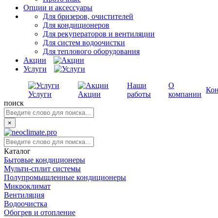
Опции и аксессуары
Для бризеров, очистителей
Для кондиционеров
Для рекуператоров и вентиляции
Для систем водоочистки
Для теплового оборудования
Акции
Услуги
Наши
О
Ко
Услуги
Акции
работы
компании
поиск
×
Каталог
Бытовые кондиционеры
Мульти-сплит системы
Полупромышленные кондиционеры
Микроклимат
Вентиляция
Водоочистка
Обогрев и отопление