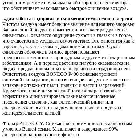
усиленном режиме с максимальной скоростью вентилятора,
что обеспечивает максимально быстрое очищение воздуха.
...для заботы о здоровье и смягчения симптомов аллергии
Чистота воздуха имеет большое значение для нашего здоровья.
Загрязненный воздух в помещении вызывает раздражение
слизистых. Появляется ощущение сухости в глазах и в горле,
что существенно ухудшает самочувствие. Это относится как к
взрослым, так и к детям и домашним животным. Сухая
слизистая оболочка в зимнее время повышает
предрасположенность к простудным и другим инфекционным
заболеваниям. А в период цветения пагубно сказывается на
людях, предрасположенных к аллергии или страдающих ею.
Очиститель воздуха BONECO P400 оснащён тройной
системой фильтрации, которая очищает воздух не только от
запахов, но также от пыли, пыльцы и частиц загрязнений.
Кроме того, наличие многослойного фильтра позволяет
эффективно минимизировать такие многочисленные
проявления аллергии, как аллергический ринит или
аллергические реакции на домашнюю пыль и продукты
жизнедеятельности клещей.
Фильтр ALLEGGY: Снижает восприимчивость к аллергенам
у членов Вашей семьи. Улавливает и задерживает 99%
аллергенов на поверхности фильтра.