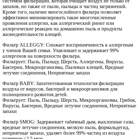
системой фильтрации, которая очищает воздух не только от
запахов, но также от пыли, пыльцы и частиц загрязнений.
Кроме того, наличие многослойного фильтра позволяет
эффективно минимизировать такие многочисленные
проявления аллергии, как аллергический ринит или
аллергические реакции на домашнюю пыль и продукты
жизнедеятельности клещей.
Фильтр ALLEGGY: Снижает восприимчивость к аллергенам
у членов Вашей семьи. Улавливает и задерживает 99%
аллергенов на поверхности фильтра.
Фильтрует: Пыль, Пыльцу, Шерсть, Аллергены, Вирусы,
Бактерии, Микроорганизмы, Пылевых клещей, Вредные
летучие соединения, Неприятные запахи
Фильтр BABY: Запатентованная технология фильтрации
воздуха от вирусов, бактерий и микроорганизмов для
полноценного развития детей.
Фильтрует: Пыль, Пыльцу, Шерсть, Микроорганизмы, Грибок,
Вирусы, Бактерии, Вредные летучие соединения, Неприятные
запахи
Фильтр SMOG: Задерживает табачный дым, выхлопные газы,
вредные летучие соединения, мелкую пыль, формальдегид,
неприятные запахи, удаляет более 99% частиц из воздуха
размером <2,5 мкм