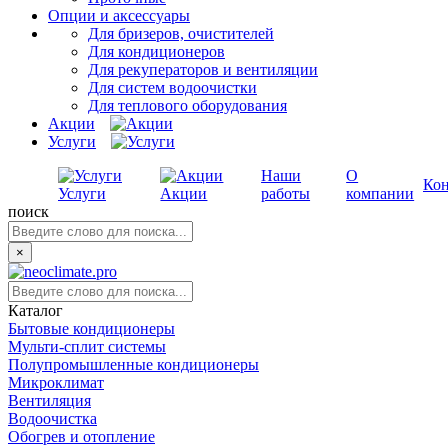
Опции и аксессуары
Для бризеров, очистителей
Для кондиционеров
Для рекуператоров и вентиляции
Для систем водоочистки
Для теплового оборудования
Акции
Услуги
Наши
О
Ко
Услуги
Акции
работы
компании
поиск
×
Каталог
Бытовые кондиционеры
Мульти-сплит системы
Полупромышленные кондиционеры
Микроклимат
Вентиляция
Водоочистка
Обогрев и отопление