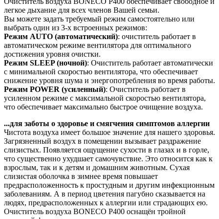
Очиститель воздуха BONECO P400 обеспечивает свободное и
легкое дыхание для всех членов Вашей семьи.
Вы можете задать требуемый режим самостоятельно или
выбрать один из 3-х встроенных режимов:
Режим AUTO (автоматический)
: очиститель работает в
автоматическом режиме вентилятора для оптимального
достижения уровня очистки.
Режим SLEEP (ночной)
: Очиститель работает автоматически
с минимальной скоростью вентилятора, что обеспечивает
снижение уровня шума и энергопотребления во время работы.
Режим POWER (усиленный)
: Очиститель работает в
усиленном режиме с максимальной скоростью вентилятора,
что обеспечивает максимально быстрое очищение воздуха.
...для заботы о здоровье и смягчения симптомов аллергии
Чистота воздуха имеет большое значение для нашего здоровья.
Загрязненный воздух в помещении вызывает раздражение
слизистых. Появляется ощущение сухости в глазах и в горле,
что существенно ухудшает самочувствие. Это относится как к
взрослым, так и к детям и домашним животным. Сухая
слизистая оболочка в зимнее время повышает
предрасположенность к простудным и другим инфекционным
заболеваниям. А в период цветения пагубно сказывается на
людях, предрасположенных к аллергии или страдающих ею.
Очиститель воздуха BONECO P400 оснащён тройной