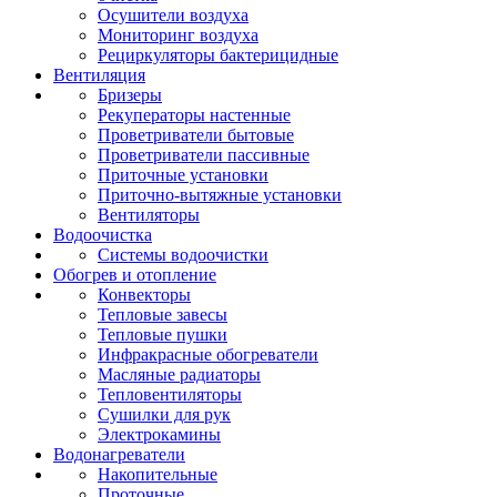
Осушители воздуха
Мониторинг воздуха
Рециркуляторы бактерицидные
Вентиляция
Бризеры
Рекуператоры настенные
Проветриватели бытовые
Проветриватели пассивные
Приточные установки
Приточно-вытяжные установки
Вентиляторы
Водоочистка
Системы водоочистки
Обогрев и отопление
Конвекторы
Тепловые завесы
Тепловые пушки
Инфракрасные обогреватели
Масляные радиаторы
Тепловентиляторы
Сушилки для рук
Электрокамины
Водонагреватели
Накопительные
Проточные