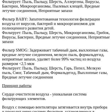
Фильтрует: Пыль, Пыльцу, Шерсть, Аллергены, Вирусы,
Бактерии, Микроорганизмы, Пылевых клещей, Вредные
летучие соединения, Неприятные запахи
Фильтр BABY: Запатентованная технология фильтрации
воздуха от вирусов, бактерий и микроорганизмов для
полноценного развития детей.
Фильтрует: Пыль, Пыльцу, Шерсть, Микроорганизмы, Грибок,
Вирусы, Бактерии, Вредные летучие соединения, Неприятные
запахи
Фильтр SMOG: Задерживает табачный дым, выхлопные газы,
вредные летучие соединения, мелкую пыль, формальдегид,
неприятные запахи, удаляет более 99% частиц из воздуха
размером <2,5 мкм
Фильтрует: Пыль, Пыльцу, Шерсть, Гарь, Пепел, Мелкую
пыль, Смог, Табачный дым, Формальдегид, Выхлопные газы,
Вредные летучие соединения
Принцип работы
Сердце очистителя воздуха - уникальная система
фильтрующих элементов.
Воздух с помощью вентилятора затягивается внутрь прибора
и проходит через систему фильтров, установленных в