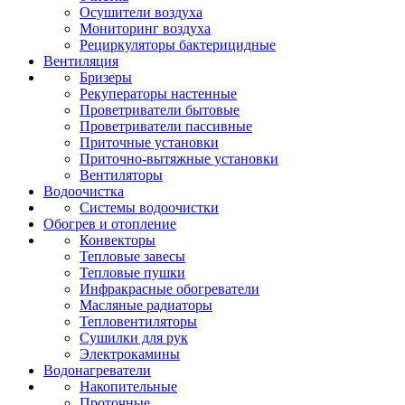
Осушители воздуха
Мониторинг воздуха
Рециркуляторы бактерицидные
Вентиляция
Бризеры
Рекуператоры настенные
Проветриватели бытовые
Проветриватели пассивные
Приточные установки
Приточно-вытяжные установки
Вентиляторы
Водоочистка
Системы водоочистки
Обогрев и отопление
Конвекторы
Тепловые завесы
Тепловые пушки
Инфракрасные обогреватели
Масляные радиаторы
Тепловентиляторы
Сушилки для рук
Электрокамины
Водонагреватели
Накопительные
Проточные