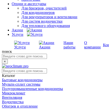
Опции и аксессуары
Для бризеров, очистителей
Для кондиционеров
Для рекуператоров и вентиляции
Для систем водоочистки
Для теплового оборудования
Акции
Услуги
Наши
О
Ко
Услуги
Акции
работы
компании
поиск
×
Каталог
Бытовые кондиционеры
Мульти-сплит системы
Полупромышленные кондиционеры
Микроклимат
Вентиляция
Водоочистка
Обогрев и отопление