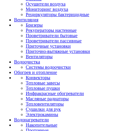
Осушители воздуха
Мониторинг воздуха
Рециркуляторы бактерицидные
Вентиляция
Бризеры
Рекуператоры настенные
Проветриватели бытовые
Проветриватели пассивные
Приточные установки
Приточно-вытяжные установки
Вентиляторы
Водоочистка
Системы водоочистки
Обогрев и отопление
Конвекторы
Тепловые завесы
Тепловые пушки
Инфракрасные обогреватели
Масляные радиаторы
Тепловентиляторы
Сушилки для рук
Электрокамины
Водонагреватели
Накопительные
Проточные