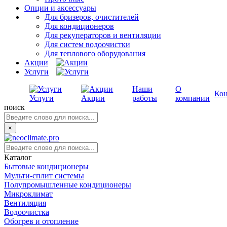
Опции и аксессуары
Для бризеров, очистителей
Для кондиционеров
Для рекуператоров и вентиляции
Для систем водоочистки
Для теплового оборудования
Акции
Услуги
Наши
О
Ко
Услуги
Акции
работы
компании
поиск
×
Каталог
Бытовые кондиционеры
Мульти-сплит системы
Полупромышленные кондиционеры
Микроклимат
Вентиляция
Водоочистка
Обогрев и отопление