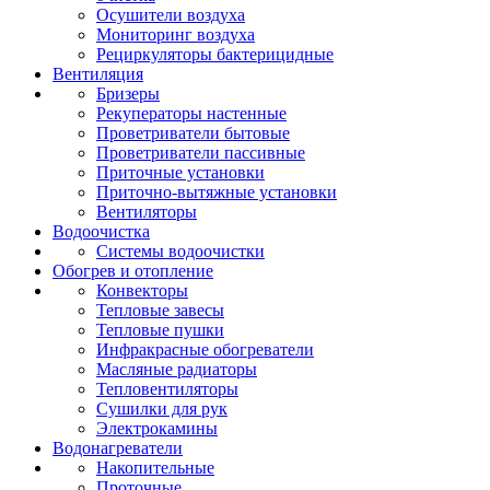
Осушители воздуха
Мониторинг воздуха
Рециркуляторы бактерицидные
Вентиляция
Бризеры
Рекуператоры настенные
Проветриватели бытовые
Проветриватели пассивные
Приточные установки
Приточно-вытяжные установки
Вентиляторы
Водоочистка
Системы водоочистки
Обогрев и отопление
Конвекторы
Тепловые завесы
Тепловые пушки
Инфракрасные обогреватели
Масляные радиаторы
Тепловентиляторы
Сушилки для рук
Электрокамины
Водонагреватели
Накопительные
Проточные