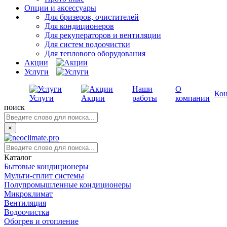
Опции и аксессуары
Для бризеров, очистителей
Для кондиционеров
Для рекуператоров и вентиляции
Для систем водоочистки
Для теплового оборудования
Акции
Услуги
Наши
О
Ко
Услуги
Акции
работы
компании
поиск
×
Каталог
Бытовые кондиционеры
Мульти-сплит системы
Полупромышленные кондиционеры
Микроклимат
Вентиляция
Водоочистка
Обогрев и отопление