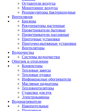
Осушители воздуха
Мониторинг воздуха
Рециркуляторы бактерицидные
Вентиляция
Бризеры
Рекуператоры настенные
Проветриватели бытовые
Проветриватели пассивные
Приточные установки
Приточно-вытяжные установки
Вентиляторы
Водоочистка
Системы водоочистки
Обогрев и отопление
Конвекторы
Тепловые завесы
Тепловые пушки
Инфракрасные обогреватели
Масляные радиаторы
Тепловентиляторы
Сушилки для рук
Электрокамины
Водонагреватели
Накопительные
Проточные