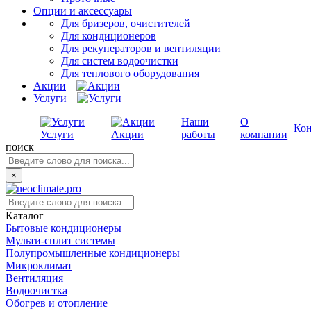
Опции и аксессуары
Для бризеров, очистителей
Для кондиционеров
Для рекуператоров и вентиляции
Для систем водоочистки
Для теплового оборудования
Акции
Услуги
Наши
О
Ко
Услуги
Акции
работы
компании
поиск
×
Каталог
Бытовые кондиционеры
Мульти-сплит системы
Полупромышленные кондиционеры
Микроклимат
Вентиляция
Водоочистка
Обогрев и отопление