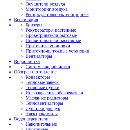
Осушители воздуха
Мониторинг воздуха
Рециркуляторы бактерицидные
Вентиляция
Бризеры
Рекуператоры настенные
Проветриватели бытовые
Проветриватели пассивные
Приточные установки
Приточно-вытяжные установки
Вентиляторы
Водоочистка
Системы водоочистки
Обогрев и отопление
Конвекторы
Тепловые завесы
Тепловые пушки
Инфракрасные обогреватели
Масляные радиаторы
Тепловентиляторы
Сушилки для рук
Электрокамины
Водонагреватели
Накопительные
Проточные