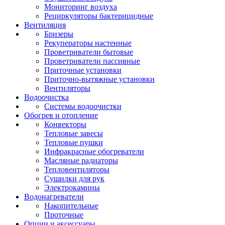
Мониторинг воздуха
Рециркуляторы бактерицидные
Вентиляция
Бризеры
Рекуператоры настенные
Проветриватели бытовые
Проветриватели пассивные
Приточные установки
Приточно-вытяжные установки
Вентиляторы
Водоочистка
Системы водоочистки
Обогрев и отопление
Конвекторы
Тепловые завесы
Тепловые пушки
Инфракрасные обогреватели
Масляные радиаторы
Тепловентиляторы
Сушилки для рук
Электрокамины
Водонагреватели
Накопительные
Проточные
Опции и аксессуары