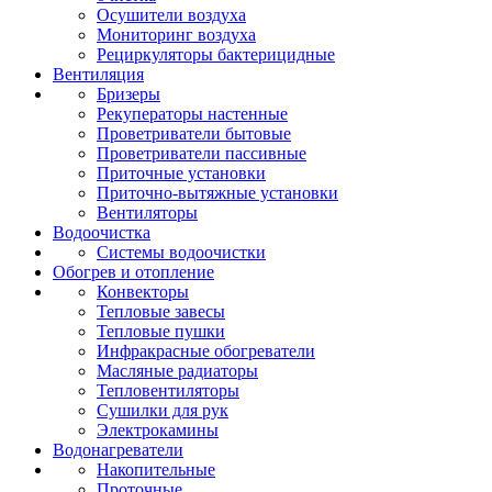
Осушители воздуха
Мониторинг воздуха
Рециркуляторы бактерицидные
Вентиляция
Бризеры
Рекуператоры настенные
Проветриватели бытовые
Проветриватели пассивные
Приточные установки
Приточно-вытяжные установки
Вентиляторы
Водоочистка
Системы водоочистки
Обогрев и отопление
Конвекторы
Тепловые завесы
Тепловые пушки
Инфракрасные обогреватели
Масляные радиаторы
Тепловентиляторы
Сушилки для рук
Электрокамины
Водонагреватели
Накопительные
Проточные