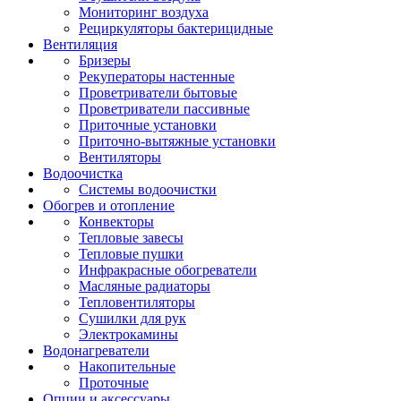
Мониторинг воздуха
Рециркуляторы бактерицидные
Вентиляция
Бризеры
Рекуператоры настенные
Проветриватели бытовые
Проветриватели пассивные
Приточные установки
Приточно-вытяжные установки
Вентиляторы
Водоочистка
Системы водоочистки
Обогрев и отопление
Конвекторы
Тепловые завесы
Тепловые пушки
Инфракрасные обогреватели
Масляные радиаторы
Тепловентиляторы
Сушилки для рук
Электрокамины
Водонагреватели
Накопительные
Проточные
Опции и аксессуары