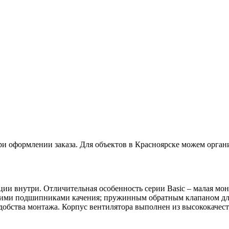
ри оформлении заказа. Для объектов в Красноярске можем орган
ации внутри. Отличительная особенность серии Basic – малая м
ими подшипниками качения; пружинным обратным клапаном для
добства монтажа. Корпус вентилятора выполнен из высококачес