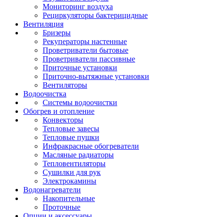
Мониторинг воздуха
Рециркуляторы бактерицидные
Вентиляция
Бризеры
Рекуператоры настенные
Проветриватели бытовые
Проветриватели пассивные
Приточные установки
Приточно-вытяжные установки
Вентиляторы
Водоочистка
Системы водоочистки
Обогрев и отопление
Конвекторы
Тепловые завесы
Тепловые пушки
Инфракрасные обогреватели
Масляные радиаторы
Тепловентиляторы
Сушилки для рук
Электрокамины
Водонагреватели
Накопительные
Проточные
Опции и аксессуары