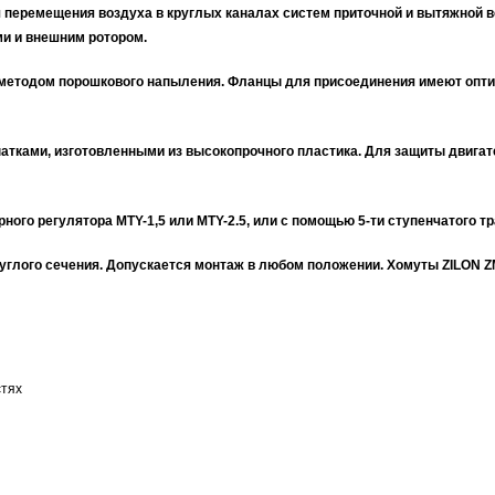
перемещения воздуха в круглых каналах систем приточной и вытяжной 
и и внешним ротором.
методом порошкового напыления. Фланцы для присоединения имеют опти
патками, изготовленными из
высокопрочного пластика
. Для защиты двига
рного регулятора
MTY-1,5 или MTY-2.5, или с помощью 5-ти
ступенчатого т
углого сечения. Допускается монтаж
в любом положении
. Хомуты ZILON 
стях