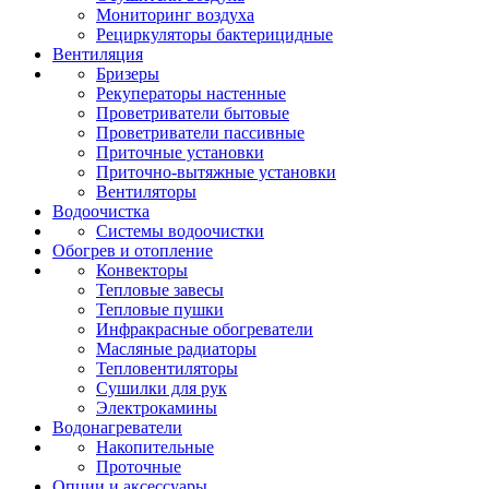
Мониторинг воздуха
Рециркуляторы бактерицидные
Вентиляция
Бризеры
Рекуператоры настенные
Проветриватели бытовые
Проветриватели пассивные
Приточные установки
Приточно-вытяжные установки
Вентиляторы
Водоочистка
Системы водоочистки
Обогрев и отопление
Конвекторы
Тепловые завесы
Тепловые пушки
Инфракрасные обогреватели
Масляные радиаторы
Тепловентиляторы
Сушилки для рук
Электрокамины
Водонагреватели
Накопительные
Проточные
Опции и аксессуары