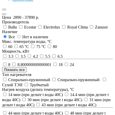
Цена
2890
-
37890
р.
Производитель
Ballu
Ecostar
Electrolux
Royal Clima
Zanussi
Наличие
Все
Нет в наличии
Макс. температура воды, °С
60
65 °С
75 °С
80
Мощность, кВт
3.3
3.5
4.2
5.5
6.5
8
8.800000000000001
18
24
Показать все
Тип нагревателя
Спирально-пружинный
Спирально-пружинный
Сухой ТЭН
Трубчатый
Нагрев воздуха (дельта температуры), °С
14 мин (при дельте t воды 40С)
14.4 мин (при дельте t
воды 40С)
30 мин (при дельте t воды 40С)
31 мин (при
дельте t воды 40С)
43 мин (при дельте t воды 40С)
44 мин (при дельте t воды 40С)
48 мин (при дельте t