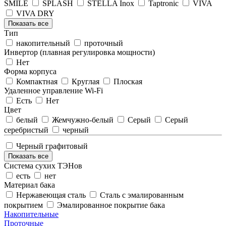
SMILE
SPLASH
STELLA Inox
Taptronic
VIVA
VIVA DRY
Показать все
Тип
накопительный
проточный
Инвертор (плавная регулировка мощности)
Нет
Форма корпуса
Компактная
Круглая
Плоская
Удаленное управление Wi-Fi
Есть
Нет
Цвет
белый
Жемчужно-белый
Серый
Серый
серебристый
черный
Черный графитовый
Показать все
Система сухих ТЭНов
есть
нет
Материал бака
Нержавеющая сталь
Сталь с эмалированным
покрытием
Эмалированное покрытие бака
Накопительные
Проточные