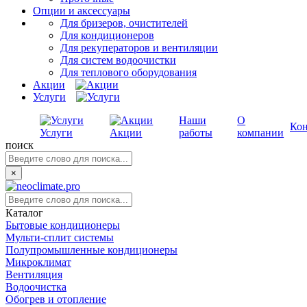
Опции и аксессуары
Для бризеров, очистителей
Для кондиционеров
Для рекуператоров и вентиляции
Для систем водоочистки
Для теплового оборудования
Акции
Услуги
Наши
О
Ко
Услуги
Акции
работы
компании
поиск
×
Каталог
Бытовые кондиционеры
Мульти-сплит системы
Полупромышленные кондиционеры
Микроклимат
Вентиляция
Водоочистка
Обогрев и отопление