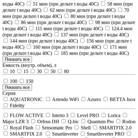
воды 40С)
51 мин (при дельте t воды 40С)
58 мин (при
дельте t воды 40С)
62 мин (при дельте t воды 40С)
70
мин (при дельте t воды 40С)
80 мин (при дельте t воды
40С)
86 мин (при дельте t воды 40С)
98 мин (при дельте
t воды 40С)
111 мин (при дельте t воды 40С)
124.4 мин
(при дельте t воды 40С)
137 мин (при дельте t воды 40С)
144 мин (при дельте t воды 40С)
156 мин (при дельте t
воды 40С)
160 мин (при дельте t воды 40С)
171 мин
(при дельте t воды 40С)
185 мин (при дельте t воды 40С)
Показать все
Емкость (внутр. объем), л
10
15
30
50
80
100
150
Показать все
Серия
AQUATRONIC
Artendo WiFi
Azurro
BETTA Inox
Fidelity
FLOW ACTIVE
Interio 3
Level PRO
Lorica
Major LZR 3
Orfeus DH
Q-bic
Quantum Pro
Rodon
Royal Flash
Sensomatic Pro
Shell
SMARTFIX 2.0
SMARTFIX 2.0
Smartinverter
SmartInverter PRO