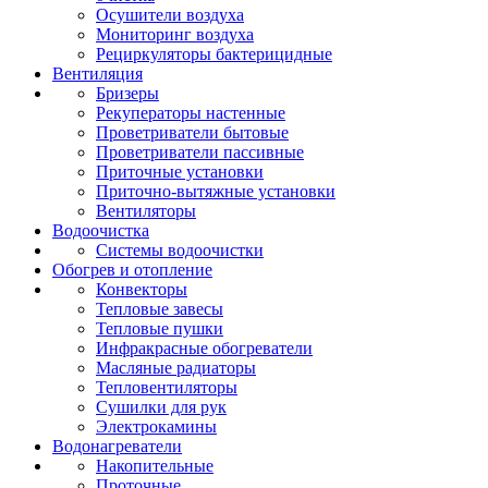
Осушители воздуха
Мониторинг воздуха
Рециркуляторы бактерицидные
Вентиляция
Бризеры
Рекуператоры настенные
Проветриватели бытовые
Проветриватели пассивные
Приточные установки
Приточно-вытяжные установки
Вентиляторы
Водоочистка
Системы водоочистки
Обогрев и отопление
Конвекторы
Тепловые завесы
Тепловые пушки
Инфракрасные обогреватели
Масляные радиаторы
Тепловентиляторы
Сушилки для рук
Электрокамины
Водонагреватели
Накопительные
Проточные