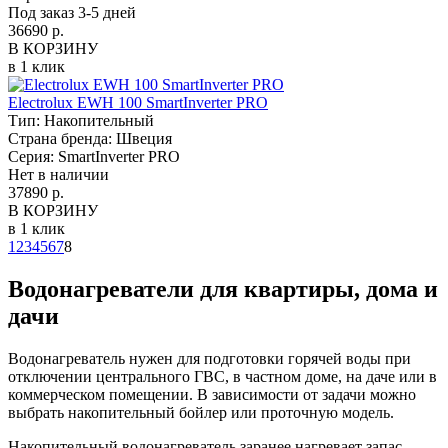
Под заказ 3-5 дней
36690 р.
В КОРЗИНУ
в 1 клик
Electrolux EWH 100 SmartInverter PRO
Тип:
Накопительный
Страна бренда:
Швеция
Серия:
SmartInverter PRO
Нет в наличии
37890 р.
В КОРЗИНУ
в 1 клик
1
2
3
4
5
6
7
8
Водонагреватели для квартиры, дома и
дачи
Водонагреватель нужен для подготовки горячей воды при
отключении центрального ГВС, в частном доме, на даче или в
коммерческом помещении. В зависимости от задачи можно
выбрать накопительный бойлер или проточную модель.
Накопительный водонагреватель заранее нагревает запас