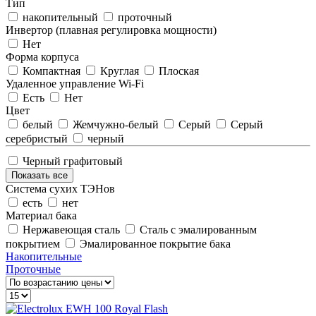
Тип
накопительный
проточный
Инвертор (плавная регулировка мощности)
Нет
Форма корпуса
Компактная
Круглая
Плоская
Удаленное управление Wi-Fi
Есть
Нет
Цвет
белый
Жемчужно-белый
Серый
Серый
серебристый
черный
Черный графитовый
Показать все
Система сухих ТЭНов
есть
нет
Материал бака
Нержавеющая сталь
Сталь с эмалированным
покрытием
Эмалированное покрытие бака
Накопительные
Проточные