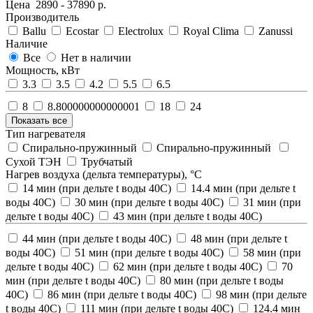
Цена
2890
-
37890
р.
Производитель
Ballu
Ecostar
Electrolux
Royal Clima
Zanussi
Наличие
Все
Нет в наличии
Мощность, кВт
3.3
3.5
4.2
5.5
6.5
8
8.800000000000001
18
24
Показать все
Тип нагревателя
Спирально-пружинный
Спирально-пружинный
Сухой ТЭН
Трубчатый
Нагрев воздуха (дельта температуры), °С
14 мин (при дельте t воды 40С)
14.4 мин (при дельте t
воды 40С)
30 мин (при дельте t воды 40С)
31 мин (при
дельте t воды 40С)
43 мин (при дельте t воды 40С)
44 мин (при дельте t воды 40С)
48 мин (при дельте t
воды 40С)
51 мин (при дельте t воды 40С)
58 мин (при
дельте t воды 40С)
62 мин (при дельте t воды 40С)
70
мин (при дельте t воды 40С)
80 мин (при дельте t воды
40С)
86 мин (при дельте t воды 40С)
98 мин (при дельте
t воды 40С)
111 мин (при дельте t воды 40С)
124.4 мин