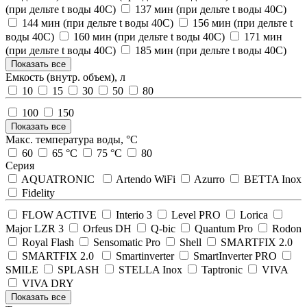
(при дельте t воды 40С)
137 мин (при дельте t воды 40С)
144 мин (при дельте t воды 40С)
156 мин (при дельте t
воды 40С)
160 мин (при дельте t воды 40С)
171 мин
(при дельте t воды 40С)
185 мин (при дельте t воды 40С)
Показать все
Емкость (внутр. объем), л
10
15
30
50
80
100
150
Показать все
Макс. температура воды, °С
60
65 °С
75 °С
80
Серия
AQUATRONIC
Artendo WiFi
Azurro
BETTA Inox
Fidelity
FLOW ACTIVE
Interio 3
Level PRO
Lorica
Major LZR 3
Orfeus DH
Q-bic
Quantum Pro
Rodon
Royal Flash
Sensomatic Pro
Shell
SMARTFIX 2.0
SMARTFIX 2.0
Smartinverter
SmartInverter PRO
SMILE
SPLASH
STELLA Inox
Taptronic
VIVA
VIVA DRY
Показать все