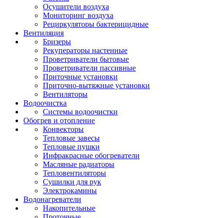
Осушители воздуха
Мониторинг воздуха
Рециркуляторы бактерицидные
Вентиляция
Бризеры
Рекуператоры настенные
Проветриватели бытовые
Проветриватели пассивные
Приточные установки
Приточно-вытяжные установки
Вентиляторы
Водоочистка
Системы водоочистки
Обогрев и отопление
Конвекторы
Тепловые завесы
Тепловые пушки
Инфракрасные обогреватели
Масляные радиаторы
Тепловентиляторы
Сушилки для рук
Электрокамины
Водонагреватели
Накопительные
Проточные